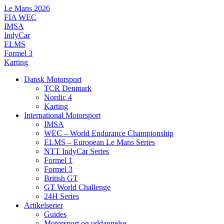
Videre
Le Mans 2026
til
FIA WEC
indhold
IMSA
IndyCar
ELMS
Formel 3
Karting
Dansk Motorsport
TCR Denmark
Nordic 4
Karting
International Motorsport
IMSA
WEC – World Endurance Championship
ELMS – European Le Mans Series
NTT IndyCar Series
Formel 1
Formel 3
British GT
GT World Challenge
24H Series
Artikelserier
Guides
Motorsport og uddannelse