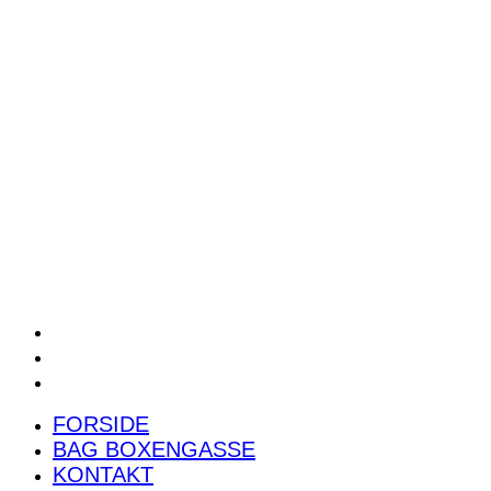
POWER RANKING
PODCAST
PRESSEMEDDELELSER
BILTEST
FORSIDE
BAG BOXENGASSE
KONTAKT
FORSIDE
BAG BOXENGASSE
KONTAKT