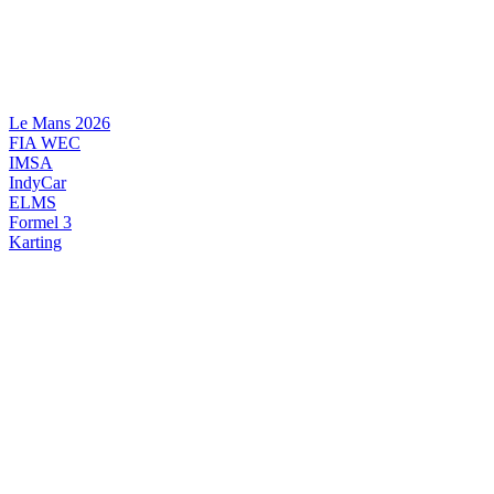
Videre
til
indhold
Le Mans 2026
FIA WEC
IMSA
IndyCar
ELMS
Formel 3
Karting
DANSK MOTORSPORT
INTERNATIONAL MOTORSPORT
ARTIKELSERIER