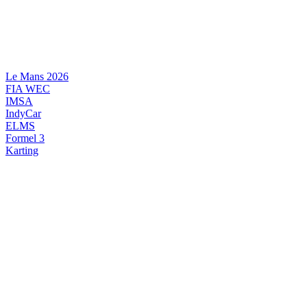
Videre
til
indhold
Le Mans 2026
FIA WEC
IMSA
IndyCar
ELMS
Formel 3
Karting
DANSK MOTORSPORT
INTERNATIONAL MOTORSPORT
ARTIKELSERIER