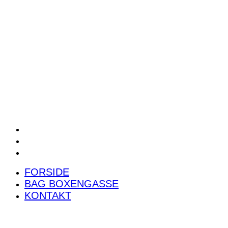
POWER RANKING
PODCAST
PRESSEMEDDELELSER
BILTEST
FORSIDE
BAG BOXENGASSE
KONTAKT
FORSIDE
BAG BOXENGASSE
KONTAKT