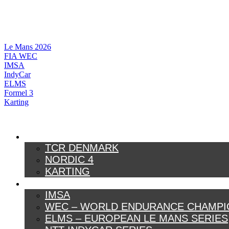
Videre
til
indhold
Le Mans 2026
FIA WEC
IMSA
IndyCar
ELMS
Formel 3
Karting
DANSK MOTORSPORT
TCR DENMARK
NORDIC 4
KARTING
INTERNATIONAL MOTORSPORT
IMSA
WEC – WORLD ENDURANCE CHAMPI
ELMS – EUROPEAN LE MANS SERIES