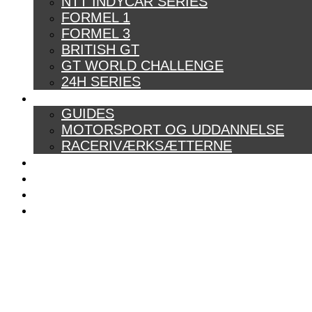
NTT INDYCAR SERIES
FORMEL 1
FORMEL 3
BRITISH GT
GT WORLD CHALLENGE
24H SERIES
ARTIKELSERIER
GUIDES
MOTORSPORT OG UDDANNELSE
RACERIVÆRKSÆTTERNE
POWER RANKING
PODCAST
PRESSEMEDDELELSER
BILTEST
FORSIDE
BAG BOXENGASSE