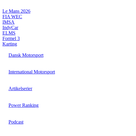
Videre
til
Le Mans 2026
indhold
FIA WEC
IMSA
IndyCar
ELMS
Formel 3
Karting
Dansk Motorsport
International Motorsport
Artikelserier
Power Ranking
Podcast