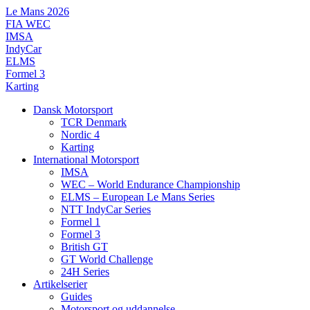
Videre
Le Mans 2026
til
FIA WEC
indhold
IMSA
IndyCar
ELMS
Formel 3
Karting
Dansk Motorsport
TCR Denmark
Nordic 4
Karting
International Motorsport
IMSA
WEC – World Endurance Championship
ELMS – European Le Mans Series
NTT IndyCar Series
Formel 1
Formel 3
British GT
GT World Challenge
24H Series
Artikelserier
Guides
Motorsport og uddannelse