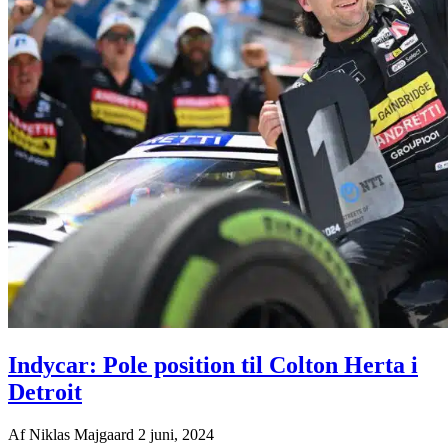
Indycar: Pole position til Colton Herta i
Detroit
Af
Niklas Majgaard
2 juni, 2024