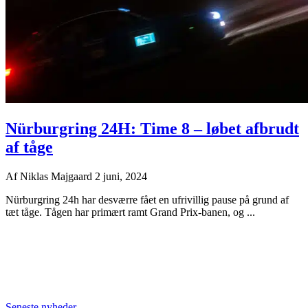
Nürburgring 24H: Time 8 – løbet afbrudt
af tåge
Af
Niklas Majgaard
2 juni, 2024
Nürburgring 24h har desværre fået en ufrivillig pause på grund af
tæt tåge. Tågen har primært ramt Grand Prix-banen, og ...
Seneste nyheder