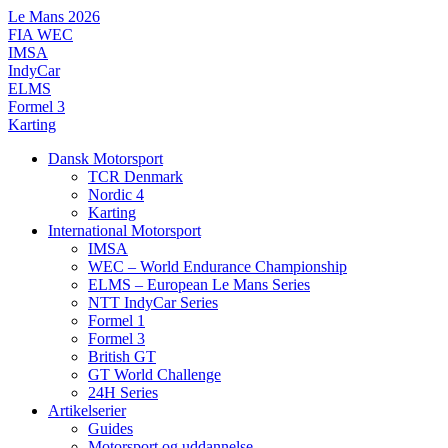
Videre
Le Mans 2026
til
FIA WEC
indhold
IMSA
IndyCar
ELMS
Formel 3
Karting
Dansk Motorsport
TCR Denmark
Nordic 4
Karting
International Motorsport
IMSA
WEC – World Endurance Championship
ELMS – European Le Mans Series
NTT IndyCar Series
Formel 1
Formel 3
British GT
GT World Challenge
24H Series
Artikelserier
Guides
Motorsport og uddannelse