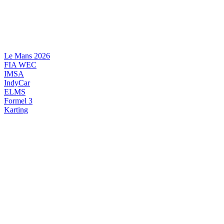
Videre
til
indhold
Le Mans 2026
FIA WEC
IMSA
IndyCar
ELMS
Formel 3
Karting
DANSK MOTORSPORT
INTERNATIONAL MOTORSPORT
ARTIKELSERIER