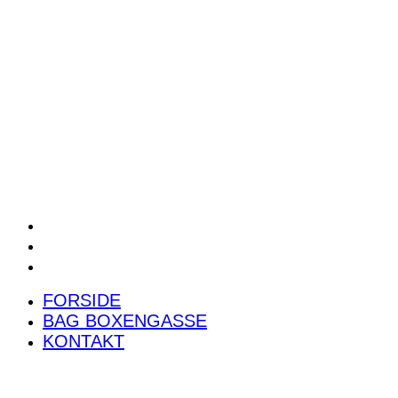
POWER RANKING
PODCAST
PRESSEMEDDELELSER
BILTEST
FORSIDE
BAG BOXENGASSE
KONTAKT
FORSIDE
BAG BOXENGASSE
KONTAKT