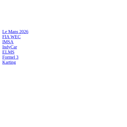
Videre
til
indhold
Le Mans 2026
FIA WEC
IMSA
IndyCar
ELMS
Formel 3
Karting
DANSK MOTORSPORT
INTERNATIONAL MOTORSPORT
ARTIKELSERIER