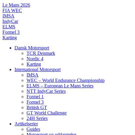
Videre
Le Mans 2026
til
FIA WEC
indhold
IMSA
IndyCar
ELMS
Formel 3
Karting
Dansk Motorsport
TCR Denmark
Nordic 4
Karting
International Motorsport
IMSA
WEC – World Endurance Championship
ELMS – European Le Mans Series
NTT IndyCar Series
Formel 1
Formel 3
British GT
GT World Challenge
24H Series
Artikelserier
Guides
Motorsport og uddannelse