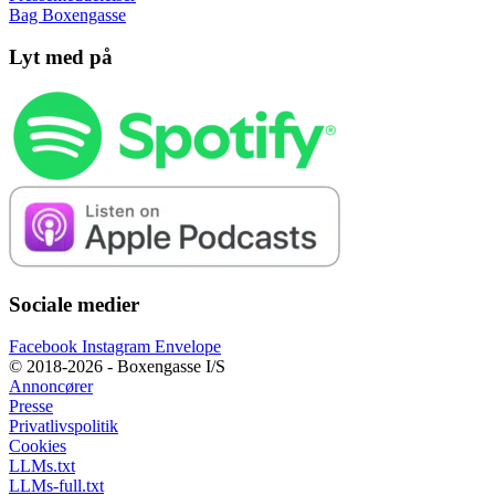
Bag Boxengasse
Lyt med på
Sociale medier
Facebook
Instagram
Envelope
© 2018-2026 - Boxengasse I/S
Annoncører
Presse
Privatlivspolitik
Cookies
LLMs.txt
LLMs-full.txt