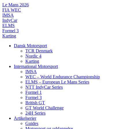
Videre
Le Mans 2026
til
FIA WEC
indhold
IMSA
IndyCar
ELMS
Formel 3
Karting
Dansk Motorsport
TCR Denmark
Nordic 4
Karting
International Motorsport
IMSA
WEC – World Endurance Championship
ELMS – European Le Mans Series
NTT IndyCar Series
Formel 1
Formel 3
British GT
GT World Challenge
24H Series
Artikelserier
Guides
Motorsport og uddannelse