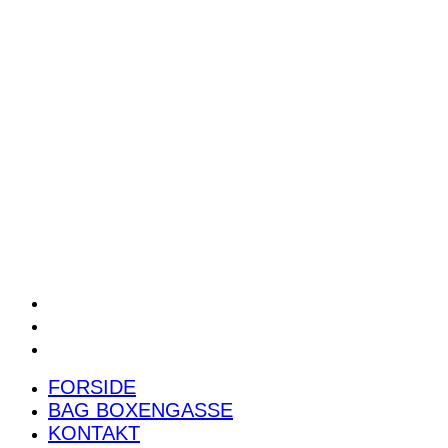
POWER RANKING
PODCAST
PRESSEMEDDELELSER
BILTEST
FORSIDE
BAG BOXENGASSE
KONTAKT
FORSIDE
BAG BOXENGASSE
KONTAKT