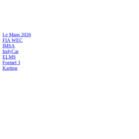
Videre
til
indhold
Le Mans 2026
FIA WEC
IMSA
IndyCar
ELMS
Formel 3
Karting
DANSK MOTORSPORT
INTERNATIONAL MOTORSPORT
ARTIKELSERIER