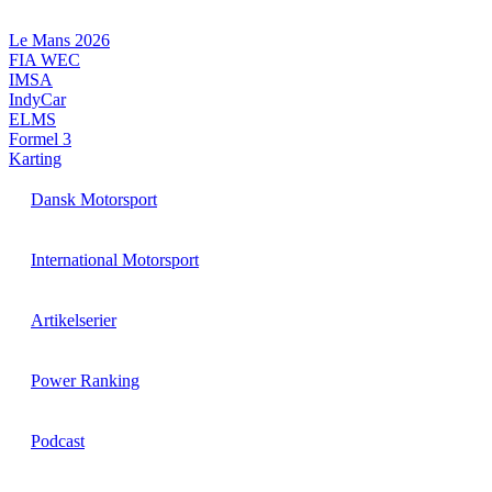
Videre
til
Le Mans 2026
indhold
FIA WEC
IMSA
IndyCar
ELMS
Formel 3
Karting
Dansk Motorsport
International Motorsport
Artikelserier
Power Ranking
Podcast