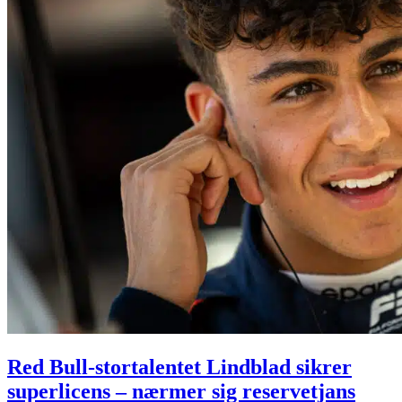
Red Bull-stortalentet Lindblad sikrer
superlicens – nærmer sig reservetjans