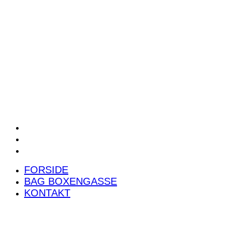
POWER RANKING
PODCAST
PRESSEMEDDELELSER
BILTEST
FORSIDE
BAG BOXENGASSE
KONTAKT
FORSIDE
BAG BOXENGASSE
KONTAKT