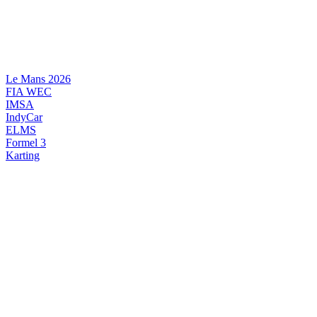
Videre
til
indhold
Le Mans 2026
FIA WEC
IMSA
IndyCar
ELMS
Formel 3
Karting
DANSK MOTORSPORT
INTERNATIONAL MOTORSPORT
ARTIKELSERIER