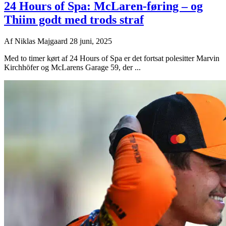
24 Hours of Spa: McLaren-føring – og
Thiim godt med trods straf
Af
Niklas Majgaard
28 juni, 2025
Med to timer kørt af 24 Hours of Spa er det fortsat polesitter Marvin
Kirchhöfer og McLarens Garage 59, der ...