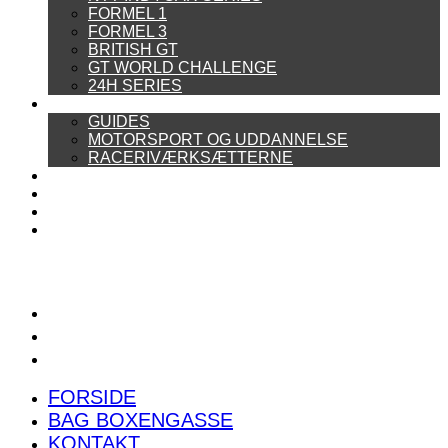
FORMEL 1
FORMEL 3
BRITISH GT
GT WORLD CHALLENGE
24H SERIES
ARTIKELSERIER
GUIDES
MOTORSPORT OG UDDANNELSE
RACERIVÆRKSÆTTERNE
POWER RANKING
PODCAST
PRESSEMEDDELELSER
BILTEST
FORSIDE
BAG BOXENGASSE
KONTAKT
FORSIDE
BAG BOXENGASSE
KONTAKT