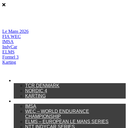
Videre
til
indhold
Le Mans 2026
FIA WEC
IMSA
IndyCar
ELMS
Formel 3
Karting
DANSK MOTORSPORT
TCR DENMARK
NORDIC 4
KARTING
INTERNATIONAL MOTORSPORT
IMSA
WEC – WORLD ENDURANCE
CHAMPIONSHIP
ELMS – EUROPEAN LE MANS SERIES
NTT INDYCAR SERIES