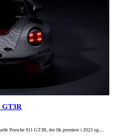
11 GT3R
uelle Porsche 911 GT3R, der fik premiere i 2023 og ...