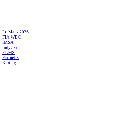
Videre
til
indhold
Le Mans 2026
FIA WEC
IMSA
IndyCar
ELMS
Formel 3
Karting
DANSK MOTORSPORT
INTERNATIONAL MOTORSPORT
ARTIKELSERIER