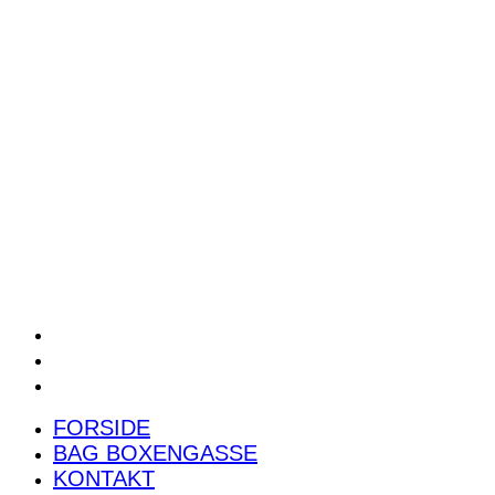
POWER RANKING
PODCAST
PRESSEMEDDELELSER
BILTEST
FORSIDE
BAG BOXENGASSE
KONTAKT
FORSIDE
BAG BOXENGASSE
KONTAKT