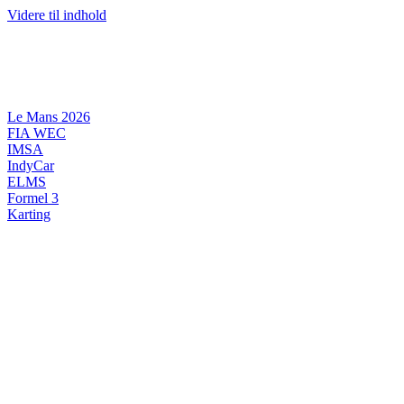
Videre til indhold
Le Mans 2026
FIA WEC
IMSA
IndyCar
ELMS
Formel 3
Karting
DANSK MOTORSPORT
INTERNATIONAL MOTORSPORT
ARTIKELSERIER