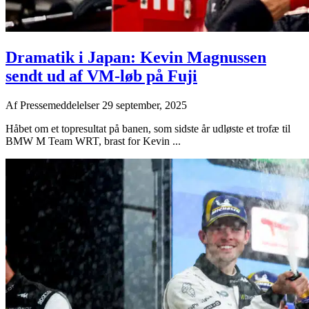
Dramatik i Japan: Kevin Magnussen
sendt ud af VM-løb på Fuji
Af
Pressemeddelelser
29 september, 2025
Håbet om et topresultat på banen, som sidste år udløste et trofæ til
BMW M Team WRT, brast for Kevin ...