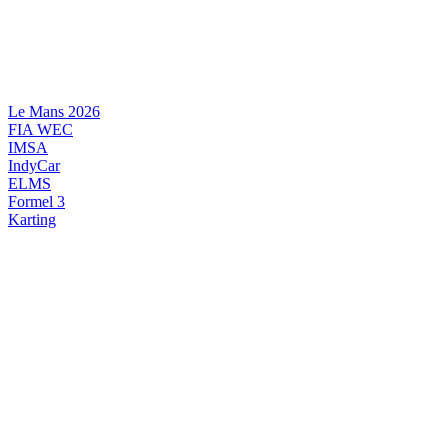
Videre
til
indhold
Le Mans 2026
FIA WEC
IMSA
IndyCar
ELMS
Formel 3
Karting
DANSK MOTORSPORT
INTERNATIONAL MOTORSPORT
ARTIKELSERIER