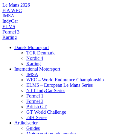
Videre
Le Mans 2026
til
FIA WEC
indhold
IMSA
IndyCar
ELMS
Formel 3
Karting
Dansk Motorsport
TCR Denmark
Nordic 4
Karting
International Motorsport
IMSA
WEC – World Endurance Championship
ELMS – European Le Mans Series
NTT IndyCar Series
Formel 1
Formel 3
British GT
GT World Challenge
24H Series
Artikelserier
Guides
Motorsport og uddannelse