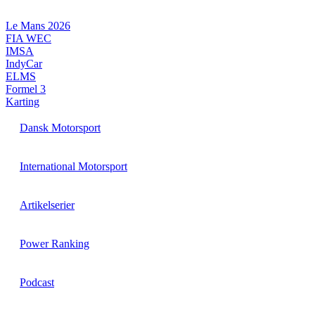
Videre
til
Le Mans 2026
indhold
FIA WEC
IMSA
IndyCar
ELMS
Formel 3
Karting
Dansk Motorsport
International Motorsport
Artikelserier
Power Ranking
Podcast