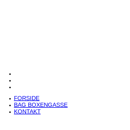
POWER RANKING
PODCAST
PRESSEMEDDELELSER
BILTEST
FORSIDE
BAG BOXENGASSE
KONTAKT
FORSIDE
BAG BOXENGASSE
KONTAKT