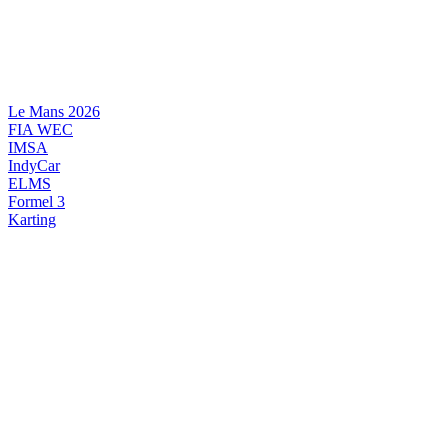
Videre
til
indhold
Le Mans 2026
FIA WEC
IMSA
IndyCar
ELMS
Formel 3
Karting
DANSK MOTORSPORT
INTERNATIONAL MOTORSPORT
ARTIKELSERIER