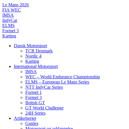
Videre
Le Mans 2026
til
FIA WEC
indhold
IMSA
IndyCar
ELMS
Formel 3
Karting
Dansk Motorsport
TCR Denmark
Nordic 4
Karting
International Motorsport
IMSA
WEC – World Endurance Championship
ELMS – European Le Mans Series
NTT IndyCar Series
Formel 1
Formel 3
British GT
GT World Challenge
24H Series
Artikelserier
Guides
Motorsport og uddannelse