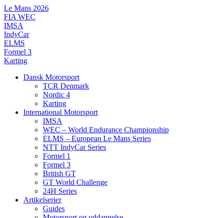
Videre
Le Mans 2026
til
FIA WEC
indhold
IMSA
IndyCar
ELMS
Formel 3
Karting
Dansk Motorsport
TCR Denmark
Nordic 4
Karting
International Motorsport
IMSA
WEC – World Endurance Championship
ELMS – European Le Mans Series
NTT IndyCar Series
Formel 1
Formel 3
British GT
GT World Challenge
24H Series
Artikelserier
Guides
Motorsport og uddannelse