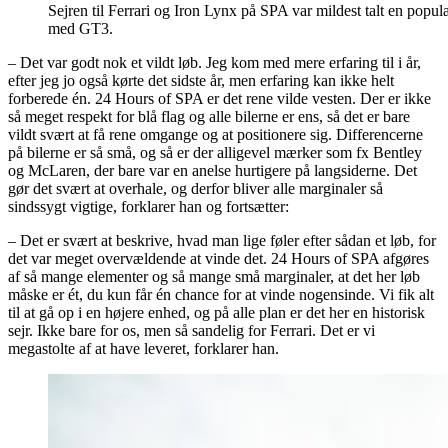
Sejren til Ferrari og Iron Lynx på SPA var mildest talt en popu
med GT3.
– Det var godt nok et vildt løb. Jeg kom med mere erfaring til i år,
efter jeg jo også kørte det sidste år, men erfaring kan ikke helt
forberede én. 24 Hours of SPA er det rene vilde vesten. Der er ikke
så meget respekt for blå flag og alle bilerne er ens, så det er bare
vildt svært at få rene omgange og at positionere sig. Differencerne
på bilerne er så små, og så er der alligevel mærker som fx Bentley
og McLaren, der bare var en anelse hurtigere på langsiderne. Det
gør det svært at overhale, og derfor bliver alle marginaler så
sindssygt vigtige, forklarer han og fortsætter:
– Det er svært at beskrive, hvad man lige føler efter sådan et løb, for
det var meget overvældende at vinde det. 24 Hours of SPA afgøres
af så mange elementer og så mange små marginaler, at det her løb
måske er ét, du kun får én chance for at vinde nogensinde. Vi fik alt
til at gå op i en højere enhed, og på alle plan er det her en historisk
sejr. Ikke bare for os, men så sandelig for Ferrari. Det er vi
megastolte af at have leveret, forklarer han.