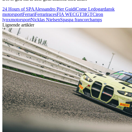
24 Hours of SPA
Alessandro Pier Guidi
Come Ledogar
dansk
motorsport
Ferrari
Ferrariraces
FIA WEC
GT3
IGTC
iron
lynx
motorsport
Nicklas Nielsen
Spa
spa francorchamps
Lignende artikler