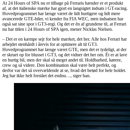
At 24 Hours of SPA nu er tilbage på Ferraris hænder er et produkt
af, at det italienske mærke har gjort en langsigtet indsats i GT-racing.
Hovedprogrammet har længe været de lidt hurtigere og lidt mere
avancerede GTE-biler, vi kender fra FIA WEC, men indsatsen har
også sat sine spor i GT3-regi. Og det er én af grundene til, at Ferrari
nu har titlen i 24 Hours of SPA igen, mener Nicklas Nielsen.
– Det er en kæmpe sejr for hele mærket, det her. Alle hos Ferrari har
arbejdet stenhårdt i årevis for at optimere alt til GT3.
Hovedprogrammet har længe været GTE, men det er tydeligt, at der
er skruet op for blusset i GT3, og det vidner det her om. Ét er at lave
en hurtig bil, men der skal så meget andet til. Holdbarhed, kørere,
crew og så videre. Den kombination skal være helt perfekt, og
derfor var det så overvældende at se, hvad det betød for hele holdet.
Jeg har ikke helt forstået det endnu…, siger han.