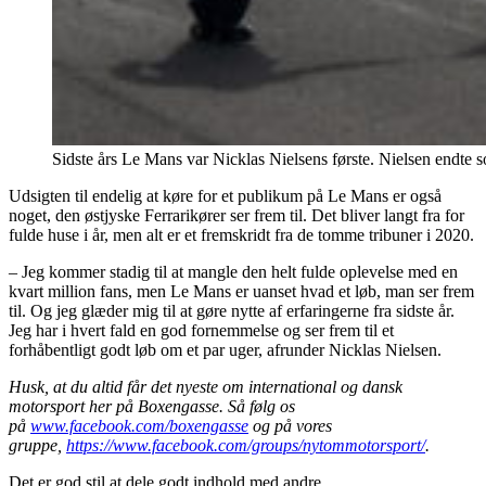
Sidste års Le Mans var Nicklas Nielsens første. Nielsen endte 
Udsigten til endelig at køre for et publikum på Le Mans er også
noget, den østjyske Ferrarikører ser frem til. Det bliver langt fra for
fulde huse i år, men alt er et fremskridt fra de tomme tribuner i 2020.
– Jeg kommer stadig til at mangle den helt fulde oplevelse med en
kvart million fans, men Le Mans er uanset hvad et løb, man ser frem
til. Og jeg glæder mig til at gøre nytte af erfaringerne fra sidste år.
Jeg har i hvert fald en god fornemmelse og ser frem til et
forhåbentligt godt løb om et par uger, afrunder Nicklas Nielsen.
Husk, at du altid får det nyeste om international og dansk
motorsport her på Boxengasse. Så følg os
på
www.facebook.com/boxengasse
og på vores
gruppe,
https://www.facebook.com/groups/nytommotorsport/
.
Det er god stil at dele godt indhold med andre