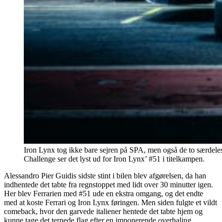
Iron Lynx tog ikke bare sejren på SPA, men også de to særdeles 
Challenge ser det lyst ud for Iron Lynx’ #51 i titelkampen.
Alessandro Pier Guidis sidste stint i bilen blev afgørelsen, da han
indhentede det tabte fra regnstoppet med lidt over 30 minutter igen.
Her blev Ferrarien med #51 ude en ekstra omgang, og det endte
med at koste Ferrari og Iron Lynx føringen. Men siden fulgte et vildt
comeback, hvor den garvede italiener hentede det tabte hjem og
kunne tage det ternede flag efter en imponerende overhaling.