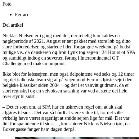
Foto
Ferrari
Del artikel
Nicklas Nielsen er i gang med det, der rettelig kan kaldes en
nøgleperiode af 2021. August er tæt pakket med store løb og ditto
store forberedelser, og startede i den forgangne weekend på bedst
mulige vis, da danskeren og Iron Lynx tog sejren i 24 Hours of SPA
og samtidigt indtog en suveræn føring i Intercontinental GT
Challenge med maksimumpoint.
Ikke blot for løbssejren, men også delpointene ved seks og 12 timer
tog det italienske team sig af på vejen mod Ferraris første sejr i den
belgiske klassiker siden 2004 – og det i et vanvittigt drama, da et
stort regnskyl og en velvoksen satsning var ved at sætte det hele
over styr til sidst.
– Det er som om, at SPA har en uskreven regel om, at alt skal
afgøres til sidst. Det var så hårdt at være vidne til, for det ville
virkelig have været ærgerligt at smide sejren lige før mål. Det var
lidt for spændende til sidst…, konstaterer Nicklas Nielsen tørt, da
Boxengasse fanger ham dagen derpå.