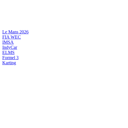
Videre
til
indhold
Le Mans 2026
FIA WEC
IMSA
IndyCar
ELMS
Formel 3
Karting
DANSK MOTORSPORT
INTERNATIONAL MOTORSPORT
ARTIKELSERIER