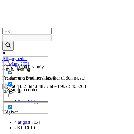
Alle nyheder
Le Mans 2021
Exact matches only
6 min. læsning
Fra den ene 24-timersklassiker til den næste
Search in title
Search in content
Skrevet af
Niklas Majgaard
Udgivet
4 august 2021
- Kl.
16:10