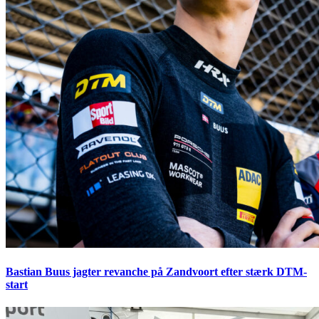
Bastian Buus jagter revanche på Zandvoort efter stærk DTM-
start