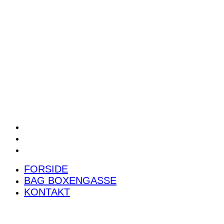
POWER RANKING
PODCAST
PRESSEMEDDELELSER
BILTEST
FORSIDE
BAG BOXENGASSE
KONTAKT
FORSIDE
BAG BOXENGASSE
KONTAKT