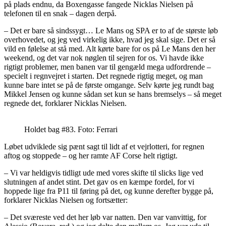
på plads endnu, da Boxengasse fangede Nicklas Nielsen på
telefonen til en snak – dagen derpå.
– Det er bare så sindssygt… Le Mans og SPA er to af de største løb
overhovedet, og jeg ved virkelig ikke, hvad jeg skal sige. Det er så
vild en følelse at stå med. Alt kørte bare for os på Le Mans den her
weekend, og det var nok nøglen til sejren for os. Vi havde ikke
rigtigt problemer, men banen var til gengæld mega udfordrende –
specielt i regnvejret i starten. Det regnede rigtig meget, og man
kunne bare intet se på de første omgange. Selv kørte jeg rundt bag
Mikkel Jensen og kunne sådan set kun se hans bremselys – så meget
regnede det, forklarer Nicklas Nielsen.
Holdet bag #83. Foto: Ferrari
Løbet udviklede sig pænt sagt til lidt af et vejrlotteri, for regnen
aftog og stoppede – og her ramte AF Corse helt rigtigt.
– Vi var heldigvis tidligt ude med vores skifte til slicks lige ved
slutningen af andet stint. Det gav os en kæmpe fordel, for vi
hoppede lige fra P11 til føring på det, og kunne derefter bygge på,
forklarer Nicklas Nielsen og fortsætter:
– Det sværeste ved det her løb var natten. Den var vanvittig, for