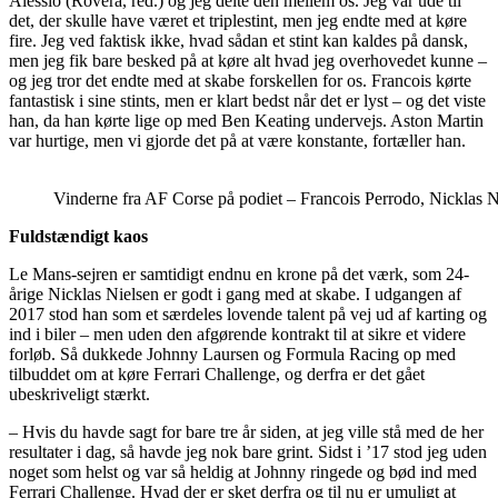
Alessio (Rovera, red.) og jeg delte den mellem os. Jeg var ude til
det, der skulle have været et triplestint, men jeg endte med at køre
fire. Jeg ved faktisk ikke, hvad sådan et stint kan kaldes på dansk,
men jeg fik bare besked på at køre alt hvad jeg overhovedet kunne –
og jeg tror det endte med at skabe forskellen for os. Francois kørte
fantastisk i sine stints, men er klart bedst når det er lyst – og det viste
han, da han kørte lige op med Ben Keating undervejs. Aston Martin
var hurtige, men vi gjorde det på at være konstante, fortæller han.
Vinderne fra AF Corse på podiet – Francois Perrodo, Nicklas Ni
Fuldstændigt kaos
Le Mans-sejren er samtidigt endnu en krone på det værk, som 24-
årige Nicklas Nielsen er godt i gang med at skabe. I udgangen af
2017 stod han som et særdeles lovende talent på vej ud af karting og
ind i biler – men uden den afgørende kontrakt til at sikre et videre
forløb. Så dukkede Johnny Laursen og Formula Racing op med
tilbuddet om at køre Ferrari Challenge, og derfra er det gået
ubeskriveligt stærkt.
– Hvis du havde sagt for bare tre år siden, at jeg ville stå med de her
resultater i dag, så havde jeg nok bare grint. Sidst i ’17 stod jeg uden
noget som helst og var så heldig at Johnny ringede og bød ind med
Ferrari Challenge. Hvad der er sket derfra og til nu er umuligt at