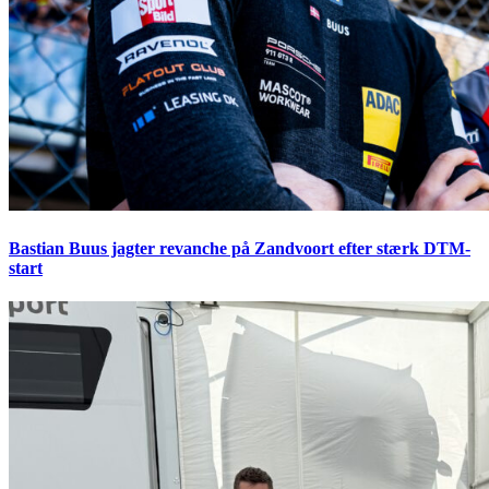
Bastian Buus jagter revanche på Zandvoort efter stærk DTM-
start