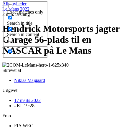
Alle nyheder
Le Mans 2022
Exact matches only
2 min. læsning
Search in title
Hendrick Motorsports jagter
Search in content
Garage 56-plads til en
NASCAR på Le Mans
Skrevet af
Niklas Majgaard
Udgivet
17 marts 2022
- Kl.
19:28
Foto
FIA WEC