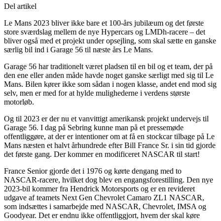
Del artikel
Le Mans 2023 bliver ikke bare et 100-års jubilæum og det første
store sværdslag mellem de nye Hypercars og LMDh-racere – det
bliver også med et projekt under opsejling, som skal sætte en ganske
særlig bil ind i Garage 56 til næste års Le Mans.
Garage 56 har traditionelt været pladsen til en bil og et team, der på
den ene eller anden måde havde noget ganske særligt med sig til Le
Mans. Bilen kører ikke som sådan i nogen klasse, andet end mod sig
selv, men er med for at hylde mulighederne i verdens største
motorløb.
Og til 2023 er der nu et vanvittigt amerikansk projekt undervejs til
Garage 56. I dag på Sebring kunne man på et pressemøde
offentliggøre, at der er intentioner om at få en stockcar tilbage på Le
Mans næsten et halvt århundrede efter Bill France Sr. i sin tid gjorde
det første gang. Der kommer en modificeret NASCAR til start!
France Senior gjorde det i 1976 og kørte dengang med to
NASCAR-racere, hvilket dog blev en engangsforestilling. Den nye
2023-bil kommer fra Hendrick Motorsports og er en revideret
udgave af teamets Next Gen Chevrolet Camaro ZL1 NASCAR,
som indsættes i samarbejde med NASCAR, Chevrolet, IMSA og
Goodyear. Det er endnu ikke offentliggjort, hvem der skal køre