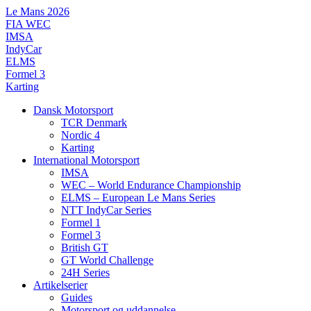
Videre
Le Mans 2026
til
FIA WEC
indhold
IMSA
IndyCar
ELMS
Formel 3
Karting
Dansk Motorsport
TCR Denmark
Nordic 4
Karting
International Motorsport
IMSA
WEC – World Endurance Championship
ELMS – European Le Mans Series
NTT IndyCar Series
Formel 1
Formel 3
British GT
GT World Challenge
24H Series
Artikelserier
Guides
Motorsport og uddannelse