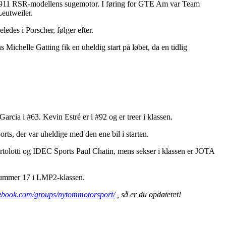
 til 911 RSR-modellens sugemotor. I føring for GTE Am var Team
Leutweiler.
edes i Porscher, følger efter.
ichelle Gatting fik en uheldig start på løbet, da en tidlig
rcia i #63. Kevin Estré er i #92 og er treer i klassen.
s, der var uheldige med den ene bil i starten.
tolotti og IDEC Sports Paul Chatin, mens sekser i klassen er JOTA
 nummer 17 i LMP2-klassen.
cebook.com/groups/nytommotorsport/
, så er du opdateret!