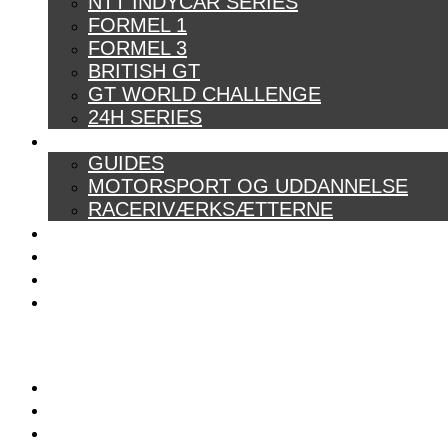
NTT INDYCAR SERIES
FORMEL 1
FORMEL 3
BRITISH GT
GT WORLD CHALLENGE
24H SERIES
ARTIKELSERIER
GUIDES
MOTORSPORT OG UDDANNELSE
RACERIVÆRKSÆTTERNE
POWER RANKING
PODCAST
PRESSEMEDDELELSER
BILTEST
FORSIDE
BAG BOXENGASSE
KONTAKT