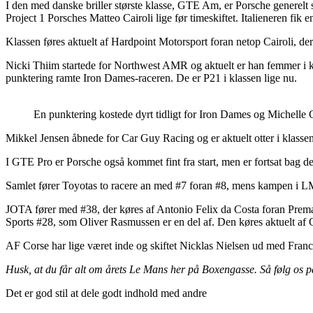
I den med danske briller største klasse, GTE Am, er Porsche generelt
Project 1 Porsches Matteo Cairoli lige før timeskiftet. Italieneren fik 
Klassen føres aktuelt af Hardpoint Motorsport foran netop Cairoli, der
Nicki Thiim startede for Northwest AMR og aktuelt er han femmer i kla
punktering ramte Iron Dames-raceren. De er P21 i klassen lige nu.
En punktering kostede dyrt tidligt for Iron Dames og Michelle 
Mikkel Jensen åbnede for Car Guy Racing og er aktuelt otter i klassen
I GTE Pro er Porsche også kommet fint fra start, men er fortsat bag de
Samlet fører Toyotas to racere an med #7 foran #8, mens kampen i LM
JOTA fører med #38, der køres af Antonio Felix da Costa foran Prem
Sports #28, som Oliver Rasmussen er en del af. Den køres aktuelt af C
AF Corse har lige været inde og skiftet Nicklas Nielsen ud med Fr
Husk, at du får alt om årets Le Mans her på Boxengasse. Så følg os 
Det er god stil at dele godt indhold med andre