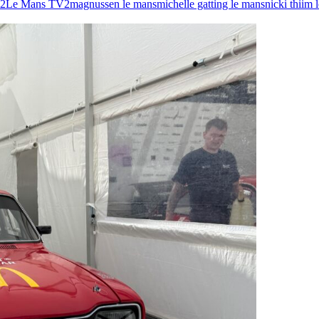
22
Le Mans TV2
magnussen le mans
michelle gatting le mans
nicki thiim 