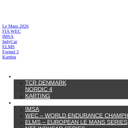
Videre
til
indhold
Le Mans 2026
FIA WEC
IMSA
IndyCar
ELMS
Formel 3
Karting
DANSK MOTORSPORT
TCR DENMARK
NORDIC 4
KARTING
INTERNATIONAL MOTORSPORT
IMSA
WEC – WORLD ENDURANCE CHAMPI
ELMS – EUROPEAN LE MANS SERIES