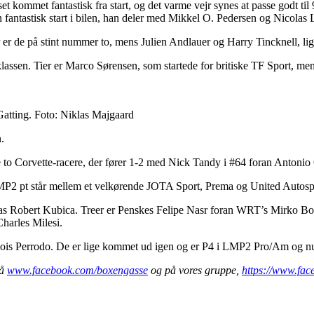
 set kommet fantastisk fra start, og det varme vejr synes at passe godt
en fantastisk start i bilen, han deler med Mikkel O. Pedersen og Nicolas 
 er de på stint nummer to, mens Julien Andlauer og Harry Tincknell, ligel
ssen. Tier er Marco Sørensen, som startede for britiske TF Sport, mens M
Gatting. Foto: Niklas Majgaard
.
 to Corvette-racere, der fører 1-2 med Nick Tandy i #64 foran Antonio Ga
P2 pt står mellem et velkørende JOTA Sport, Prema og United Autosport
as Robert Kubica. Treer er Penskes Felipe Nasr foran WRT’s Mirko Bor
harles Milesi.
ancois Perrodo. De er lige kommet ud igen og er P4 i LMP2 Pro/Am og
på
www.facebook.com/boxengasse
og på vores gruppe,
https://www.fa