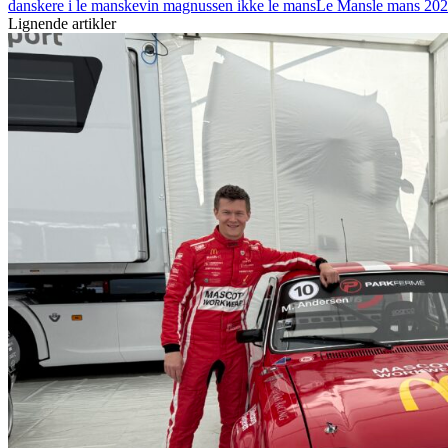
danskere i le mans
kevin magnussen ikke le mans
Le Mans
le mans 20
Lignende artikler