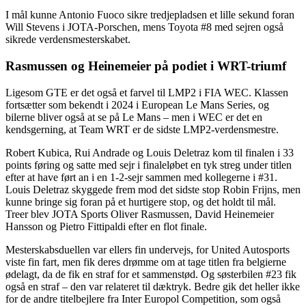
I mål kunne Antonio Fuoco sikre tredjepladsen et lille sekund foran
Will Stevens i JOTA-Porschen, mens Toyota #8 med sejren også
sikrede verdensmesterskabet.
Rasmussen og Heinemeier på podiet i WRT-triumf
Ligesom GTE er det også et farvel til LMP2 i FIA WEC. Klassen
fortsætter som bekendt i 2024 i European Le Mans Series, og
bilerne bliver også at se på Le Mans – men i WEC er det en
kendsgerning, at Team WRT er de sidste LMP2-verdensmestre.
Robert Kubica, Rui Andrade og Louis Deletraz kom til finalen i 33
points føring og satte med sejr i finaleløbet en tyk streg under titlen
efter at have ført an i en 1-2-sejr sammen med kollegerne i #31.
Louis Deletraz skyggede frem mod det sidste stop Robin Frijns, men
kunne bringe sig foran på et hurtigere stop, og det holdt til mål.
Treer blev JOTA Sports Oliver Rasmussen, David Heinemeier
Hansson og Pietro Fittipaldi efter en flot finale.
Mesterskabsduellen var ellers fin undervejs, for United Autosports
viste fin fart, men fik deres drømme om at tage titlen fra belgierne
ødelagt, da de fik en straf for et sammenstød. Og søsterbilen #23 fik
også en straf – den var relateret til dæktryk. Bedre gik det heller ikke
for de andre titelbejlere fra Inter Europol Competition, som også