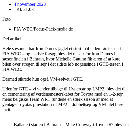
4 november 2023
- Kl.
21:08
Foto
FIA WEC/Focus-Pack-media.de
Del artikel
Hele sæsonen har Iron Dames jagtet ét stort mål – den første sejr i
FIA WEC – og i sidste forsøg blev det til sejr for Iron Dames i
sæsonfinalen i Bahrain, hvor Michelle Gatting fik æren af at køre
bilen over stregen til sejr i det sidste løb nogensinde i GTE-æraen i
FIA WEC.
Dermed sikrede hun også VM-sølvet i GTE.
Udenfor GTE – vi vender tilbage til Hypercar og LMP2, blev det til
en cementering af verdensmesterskabet for Toyota med en 1-2-sejr,
mens belgiske Team WRT rundede en stærk sæson af med at
gentage Toyotas præstation i LMP2 – dobbeltsejr og VM-titel blev
facit.
Ballade i starten i Bahrain – Mike Conway i Toyota #7 blev s