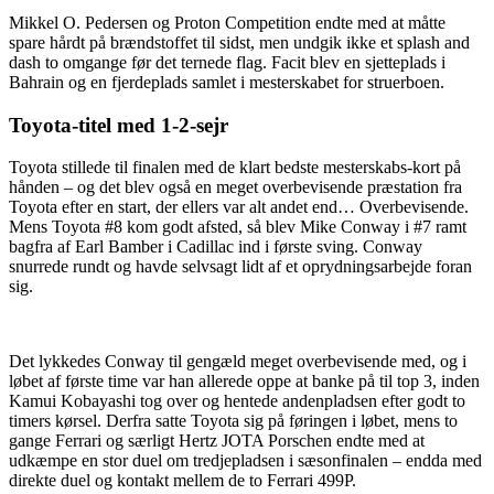
Mikkel O. Pedersen og Proton Competition endte med at måtte
spare hårdt på brændstoffet til sidst, men undgik ikke et splash and
dash to omgange før det ternede flag. Facit blev en sjetteplads i
Bahrain og en fjerdeplads samlet i mesterskabet for struerboen.
Toyota-titel med 1-2-sejr
Toyota stillede til finalen med de klart bedste mesterskabs-kort på
hånden – og det blev også en meget overbevisende præstation fra
Toyota efter en start, der ellers var alt andet end… Overbevisende.
Mens Toyota #8 kom godt afsted, så blev Mike Conway i #7 ramt
bagfra af Earl Bamber i Cadillac ind i første sving. Conway
snurrede rundt og havde selvsagt lidt af et oprydningsarbejde foran
sig.
Det lykkedes Conway til gengæld meget overbevisende med, og i
løbet af første time var han allerede oppe at banke på til top 3, inden
Kamui Kobayashi tog over og hentede andenpladsen efter godt to
timers kørsel. Derfra satte Toyota sig på føringen i løbet, mens to
gange Ferrari og særligt Hertz JOTA Porschen endte med at
udkæmpe en stor duel om tredjepladsen i sæsonfinalen – endda med
direkte duel og kontakt mellem de to Ferrari 499P.