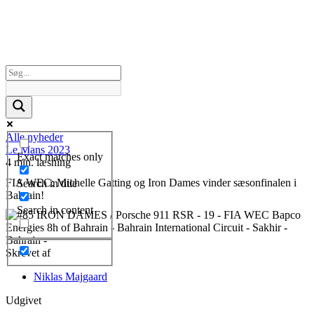
Alle nyheder
Le Mans 2023
Exact matches only
4 min. læsning
FIA WEC: Michelle Gatting og Iron Dames vinder sæsonfinalen i
Search in title
Bahrain!
Search in content
Skrevet af
Niklas Majgaard
Udgivet