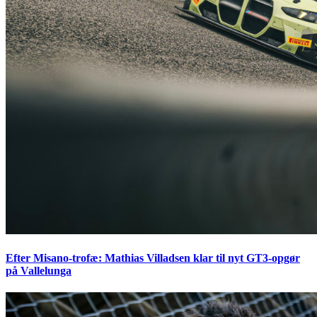
Efter Misano-trofæ: Mathias Villadsen klar til nyt GT3-opgør
på Vallelunga