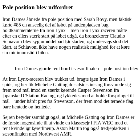
Pole position blev udfordret
Iron Dames åbnede fra pole position med Sarah Bovy, men faktisk
kørte #85 en anseelig del af løbet på andenpladsen bag
holdkammeraterne fra Iron Lynx – men Iron Lynx-raceren måtte
efter en ellers stærk start på løbet udgå, da bronzekører Claudio
Schiavoni blev syg umiddelbart før starten, og undervejs stod det
klart, at Schiavoni ikke have nogen realistisk mulighed for at køre
sin minimumstid i bilen.
Iron Dames gjorde rent bord i sæsonfinalen – pole position ble
At Iron Lynx-raceren blev trukket ud, bragte igen Iron Dames i
spids, og her fik Michelle Gatting de sidste stints og forsvarede sig
frem mod mål imod en stærkt kørende Casper Stevenson fra
japanske D’Station Racing, og lykkedes med at holde forspringet til
mål – under hårdt pres fra Stevenson, der frem mod det ternede flag
bare hentede og hentede.
Sejren betyder samtidigt også, at Michelle Gatting og Iron Dames er
de første nogensinde til at vinde en klassesejr i FIA WEC med et
rent kvindeligt kørerlineup. Aston Martin tog også tredjepladsen i
sæsonfinalen med Northwest AMR.