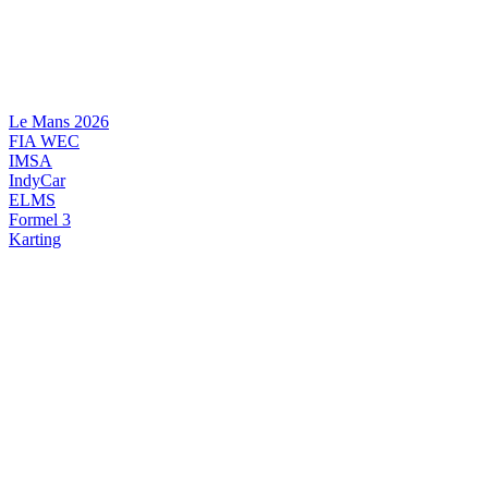
Videre
til
indhold
Le Mans 2026
FIA WEC
IMSA
IndyCar
ELMS
Formel 3
Karting
DANSK MOTORSPORT
INTERNATIONAL MOTORSPORT
ARTIKELSERIER