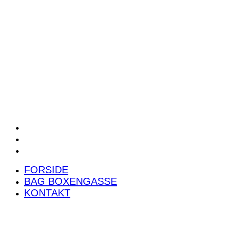
POWER RANKING
PODCAST
PRESSEMEDDELELSER
BILTEST
FORSIDE
BAG BOXENGASSE
KONTAKT
FORSIDE
BAG BOXENGASSE
KONTAKT