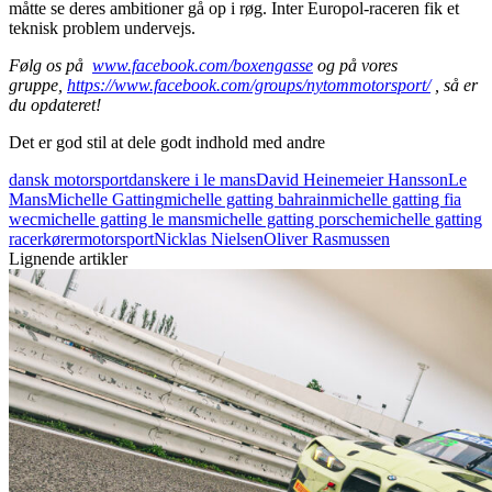
måtte se deres ambitioner gå op i røg. Inter Europol-raceren fik et
teknisk problem undervejs.
Følg os på
www.facebook.com/boxengasse
og på vores
gruppe,
https://www.facebook.com/groups/nytommotorsport/
, så er
du opdateret!
Det er god stil at dele godt indhold med andre
dansk motorsport
danskere i le mans
David Heinemeier Hansson
Le
Mans
Michelle Gatting
michelle gatting bahrain
michelle gatting fia
wec
michelle gatting le mans
michelle gatting porsche
michelle gatting
racerkører
motorsport
Nicklas Nielsen
Oliver Rasmussen
Lignende artikler