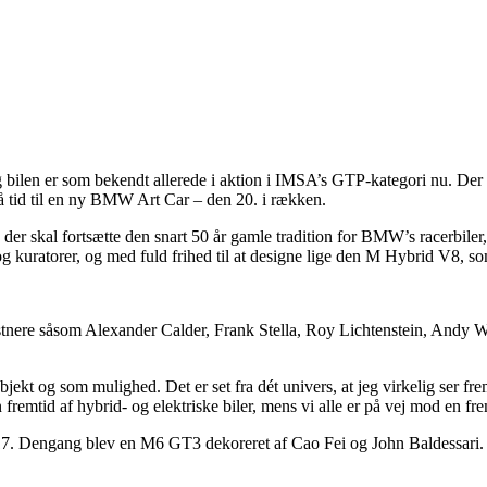
len er som bekendt allerede i aktion i IMSA’s GTP-kategori nu. Der e
gså tid til en ny BMW Art Car – den 20. i rækken.
r skal fortsætte den snart 50 år gamle tradition for BMW’s racerbiler, 
og kuratorer, og med fuld frihed til at designe lige den M Hybrid V8, s
tnere såsom Alexander Calder, Frank Stella, Roy Lichtenstein, Andy Wa
objekt og som mulighed. Det er set fra dét univers, at jeg virkelig ser 
mtid af hybrid- og elektriske biler, mens vi alle er på vej mod en fre
. Dengang blev en M6 GT3 dekoreret af Cao Fei og John Baldessari.