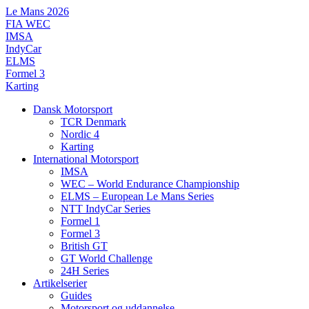
Videre
Le Mans 2026
til
FIA WEC
indhold
IMSA
IndyCar
ELMS
Formel 3
Karting
Dansk Motorsport
TCR Denmark
Nordic 4
Karting
International Motorsport
IMSA
WEC – World Endurance Championship
ELMS – European Le Mans Series
NTT IndyCar Series
Formel 1
Formel 3
British GT
GT World Challenge
24H Series
Artikelserier
Guides
Motorsport og uddannelse