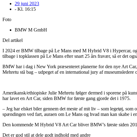
29 juni 2023
- Kl.
16:15
Foto
BMW M GmbH
Del artikel
I 2024 er BMW tilbage på Le Mans med M Hybrid V8 i Hypercar, og bi
tilbage i topklassen på Le Mans efter snart 25 års fravær, så er det o
BMW har i dag i New York præsenteret planerne for den nye Art Car, de
Mehretu stå bag – udpeget af en international jury af museumsledere 
Amerikansk/ethiopiske Julie Mehretu følger dermed i sporene på kuns
har lavet en Art Car, siden BMW for første gang gjorde det i 1975.
– Jeg har elsket biler gennem det meste af mit liv – som legetøj, som 
spændingen ved fart, auraen om Le Mans og hvad man kan skabe i en fre
Den kommende M Hybrid V8 Art Car bliver BMW’s første siden 2017
Det er god stil at dele godt indhold med andre