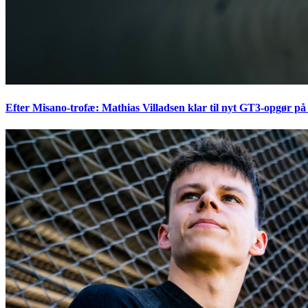
Efter Misano-trofæ: Mathias Villadsen klar til nyt GT3-opgør på