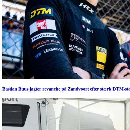
Bastian Buus jagter revanche på Zandvoort efter stærk DTM-sta