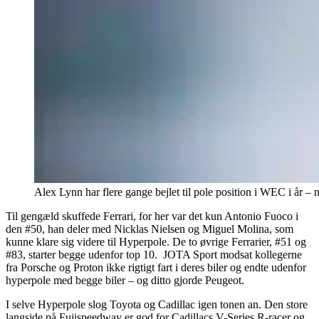
Alex Lynn har flere gange bejlet til pole position i WEC i år –
Til gengæld skuffede Ferrari, for her var det kun Antonio Fuoco i
den #50, han deler med Nicklas Nielsen og Miguel Molina, som
kunne klare sig videre til Hyperpole. De to øvrige Ferrarier, #51 og
#83, starter begge udenfor top 10. JOTA Sport modsat kollegerne
fra Porsche og Proton ikke rigtigt fart i deres biler og endte udenfor
hyperpole med begge biler – og ditto gjorde Peugeot.
I selve Hyperpole slog Toyota og Cadillac igen tonen an. Den store
langside på Fujispeedway er god for Cadillacs V-Series.R-racer og