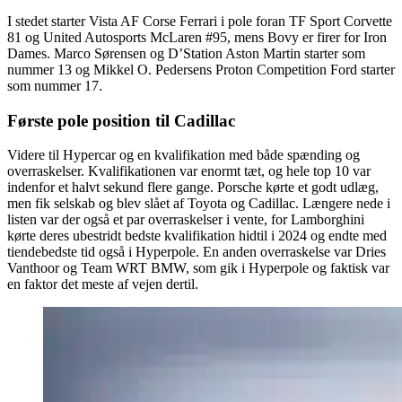
I stedet starter Vista AF Corse Ferrari i pole foran TF Sport Corvette
81 og United Autosports McLaren #95, mens Bovy er firer for Iron
Dames. Marco Sørensen og D’Station Aston Martin starter som
nummer 13 og Mikkel O. Pedersens Proton Competition Ford starter
som nummer 17.
Første pole position til Cadillac
Videre til Hypercar og en kvalifikation med både spænding og
overraskelser. Kvalifikationen var enormt tæt, og hele top 10 var
indenfor et halvt sekund flere gange. Porsche kørte et godt udlæg,
men fik selskab og blev slået af Toyota og Cadillac. Længere nede i
listen var der også et par overraskelser i vente, for Lamborghini
kørte deres ubestridt bedste kvalifikation hidtil i 2024 og endte med
tiendebedste tid også i Hyperpole. En anden overraskelse var Dries
Vanthoor og Team WRT BMW, som gik i Hyperpole og faktisk var
en faktor det meste af vejen dertil.