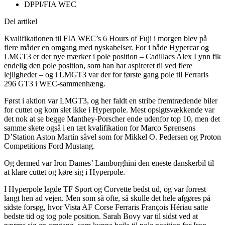
DPPI/FIA WEC
Del artikel
Kvalifikationen til FIA WEC’s 6 Hours of Fuji i morgen blev på
flere måder en omgang med nyskabelser. For i både Hypercar og
LMGT3 er der nye mærker i pole position – Cadillacs Alex Lynn fik
endelig den pole position, som han har aspireret til ved flere
lejligheder – og i LMGT3 var der for første gang pole til Ferraris
296 GT3 i WEC-sammenhæng.
Først i aktion var LMGT3, og her faldt en stribe fremtrædende biler
for cuttet og kom slet ikke i Hyperpole. Mest opsigtsvækkende var
det nok at se begge Manthey-Porscher ende udenfor top 10, men det
samme skete også i en tæt kvalifikation for Marco Sørensens
D’Station Aston Martin såvel som for Mikkel O. Pedersen og Proton
Competitions Ford Mustang.
Og dermed var Iron Dames’ Lamborghini den eneste danskerbil til
at klare cuttet og køre sig i Hyperpole.
I Hyperpole lagde TF Sport og Corvette bedst ud, og var forrest
langt hen ad vejen. Men som så ofte, så skulle det hele afgøres på
sidste forsøg, hvor Vista AF Corse Ferraris François Hériau satte
bedste tid og tog pole position. Sarah Bovy var til sidst ved at