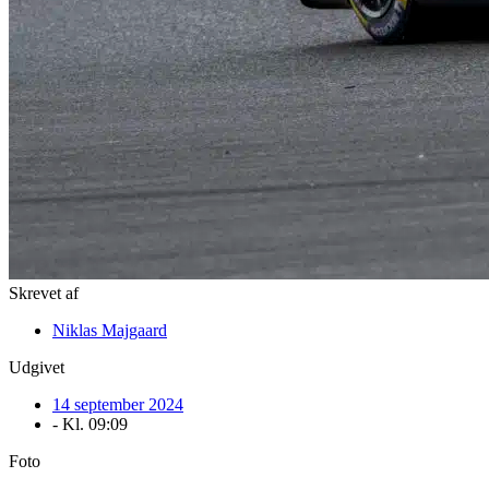
Skrevet af
Niklas Majgaard
Udgivet
14 september 2024
- Kl.
09:09
Foto