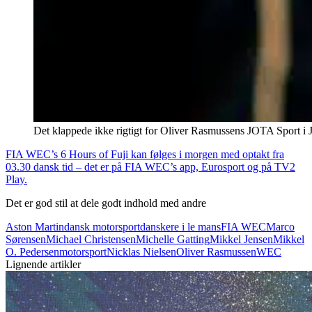
Det klappede ikke rigtigt for Oliver Rasmussens JOTA Sport i 
FIA WEC’s 6 Hours of Fuji kan følges i morgen med optakt fra
03.30 dansk tid – det er på FIA WEC’s app, Eurosport og på TV2
Play.
Det er god stil at dele godt indhold med andre
Aston Martin
dansk motorsport
danskere i le mans
FIA WEC
Marco
Sørensen
Michael Christensen
Michelle Gatting
Mikkel Jensen
Mikkel
O. Pedersen
motorsport
Nicklas Nielsen
Oliver Rasmussen
WEC
Lignende artikler