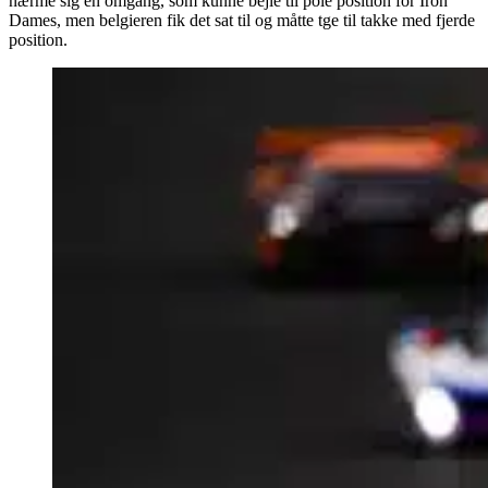
nærme sig en omgang, som kunne bejle til pole position for Iron
Dames, men belgieren fik det sat til og måtte tge til takke med fjerde
position.