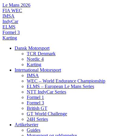
Videre
Le Mans 2026
til
FIA WEC
indhold
IMSA
IndyCar
ELMS
Formel 3
Karting
Dansk Motorsport
TCR Denmark
Nordic 4
Karting
International Motorsport
IMSA
WEC – World Endurance Championship
ELMS – European Le Mans Series
NTT IndyCar Series
Formel 1
Formel 3
British GT
GT World Challenge
24H Series
Artikelserier
Guides
Motorsport og uddannelse