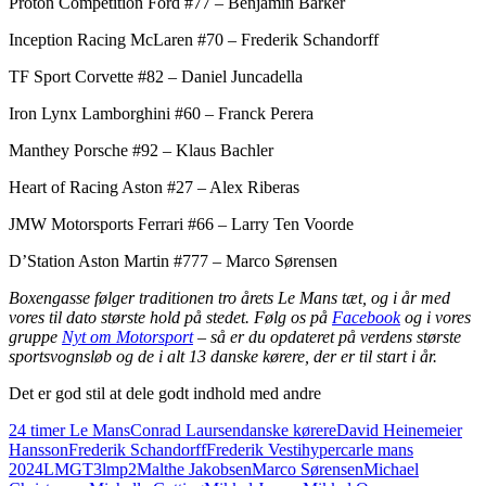
Proton Competition Ford #77 – Benjamin Barker
Inception Racing McLaren #70 – Frederik Schandorff
TF Sport Corvette #82 – Daniel Juncadella
Iron Lynx Lamborghini #60 – Franck Perera
Manthey Porsche #92 – Klaus Bachler
Heart of Racing Aston #27 – Alex Riberas
JMW Motorsports Ferrari #66 – Larry Ten Voorde
D’Station Aston Martin #777 – Marco Sørensen
Boxengasse følger traditionen tro årets Le Mans tæt, og i år med
vores til dato største hold på stedet. Følg os på
Facebook
og i vores
gruppe
Nyt om Motorsport
– så er du opdateret på verdens største
sportsvognsløb og de i alt 13 danske kørere, der er til start i år.
Det er god stil at dele godt indhold med andre
24 timer Le Mans
Conrad Laursen
danske kørere
David Heinemeier
Hansson
Frederik Schandorff
Frederik Vesti
hypercar
le mans
2024
LMGT3
lmp2
Malthe Jakobsen
Marco Sørensen
Michael