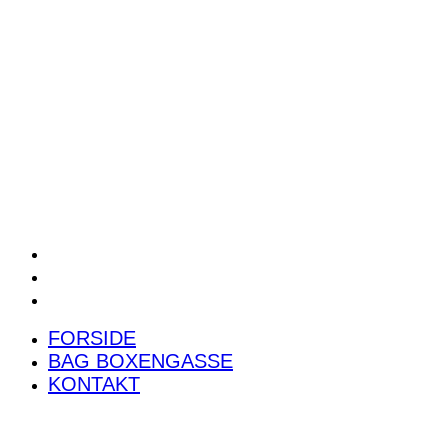
POWER RANKING
PODCAST
PRESSEMEDDELELSER
BILTEST
FORSIDE
BAG BOXENGASSE
KONTAKT
FORSIDE
BAG BOXENGASSE
KONTAKT