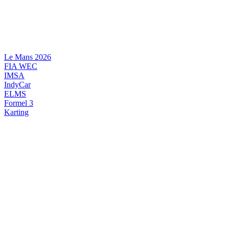
Videre
til
indhold
Le Mans 2026
FIA WEC
IMSA
IndyCar
ELMS
Formel 3
Karting
DANSK MOTORSPORT
INTERNATIONAL MOTORSPORT
ARTIKELSERIER