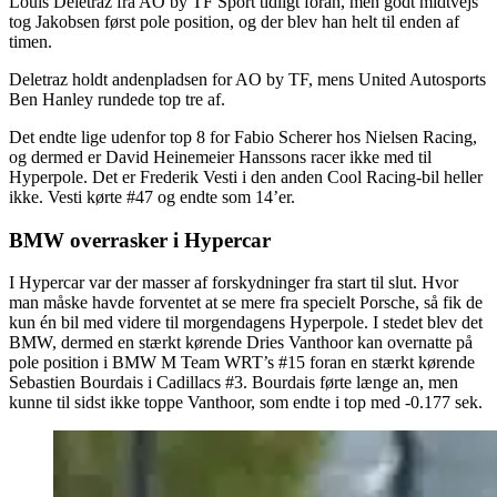
Louis Deletraz fra AO by TF Sport tidligt foran, men godt midtvejs
tog Jakobsen først pole position, og der blev han helt til enden af
timen.
Deletraz holdt andenpladsen for AO by TF, mens United Autosports
Ben Hanley rundede top tre af.
Det endte lige udenfor top 8 for Fabio Scherer hos Nielsen Racing,
og dermed er David Heinemeier Hanssons racer ikke med til
Hyperpole. Det er Frederik Vesti i den anden Cool Racing-bil heller
ikke. Vesti kørte #47 og endte som 14’er.
BMW overrasker i Hypercar
I Hypercar var der masser af forskydninger fra start til slut. Hvor
man måske havde forventet at se mere fra specielt Porsche, så fik de
kun én bil med videre til morgendagens Hyperpole. I stedet blev det
BMW, dermed en stærkt kørende Dries Vanthoor kan overnatte på
pole position i BMW M Team WRT’s #15 foran en stærkt kørende
Sebastien Bourdais i Cadillacs #3. Bourdais førte længe an, men
kunne til sidst ikke toppe Vanthoor, som endte i top med -0.177 sek.