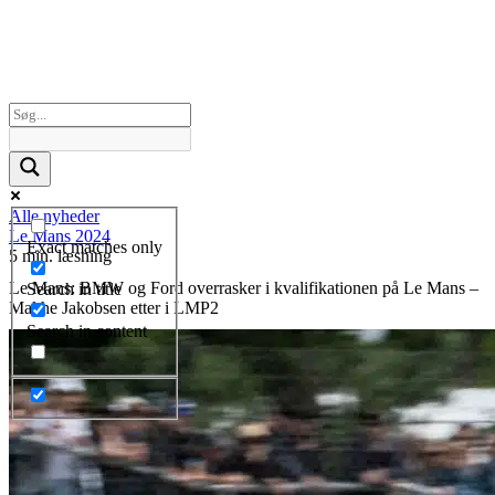
Alle nyheder
Le Mans 2024
Exact matches only
5 min. læsning
Le Mans: BMW og Ford overrasker i kvalifikationen på Le Mans –
Search in title
Malthe Jakobsen etter i LMP2
Search in content