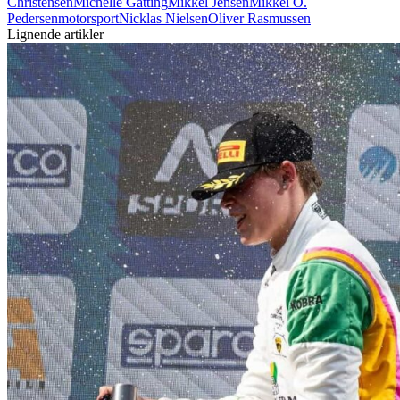
Christensen
Michelle Gatting
Mikkel Jensen
Mikkel O.
Pedersen
motorsport
Nicklas Nielsen
Oliver Rasmussen
Lignende artikler