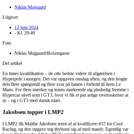
Niklas Majgaard
Udgivet
12 juni 2024
- Kl.
20:40
Foto
Niklas Majgaard/Boxengasse
Del artikel
En times kvalifikation – de otte bedste videre til afgørelsen i
Hyperpole i morgen. Det var opgaven onsdag aften, og den bragte
dels flere spørgsmål og flere svar på banen i forhold til årets Le
Mans. For flere mærker og teams markerede sig pludselig fremme i
Hypercar såvel som i GT3, hvor vi fik et par artige overraskelser at
se – og i GT3 med dansk islæt.
Jakobsen topper i LMP2
I LMP2 fik Malthe Jakobsen æren af at kvalificere #37 for Cool
Racing, og den opgave tog thyboen sig af med manér. Egentlig var