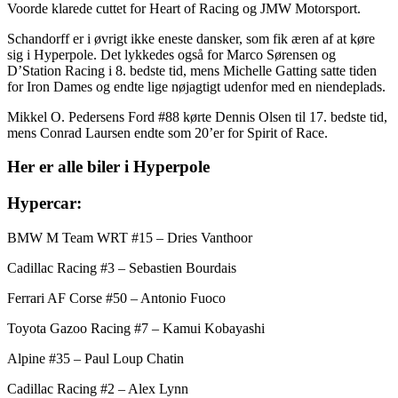
Voorde klarede cuttet for Heart of Racing og JMW Motorsport.
Schandorff er i øvrigt ikke eneste dansker, som fik æren af at køre
sig i Hyperpole. Det lykkedes også for Marco Sørensen og
D’Station Racing i 8. bedste tid, mens Michelle Gatting satte tiden
for Iron Dames og endte lige nøjagtigt udenfor med en niendeplads.
Mikkel O. Pedersens Ford #88 kørte Dennis Olsen til 17. bedste tid,
mens Conrad Laursen endte som 20’er for Spirit of Race.
Her er alle biler i Hyperpole
Hypercar:
BMW M Team WRT #15 – Dries Vanthoor
Cadillac Racing #3 – Sebastien Bourdais
Ferrari AF Corse #50 – Antonio Fuoco
Toyota Gazoo Racing #7 – Kamui Kobayashi
Alpine #35 – Paul Loup Chatin
Cadillac Racing #2 – Alex Lynn