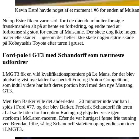
Kevin Estré havde noget af et moment i #6 for enden af Mulsan
Netop Estre fik en varm stol, for i de døende minutter forsøgte
franskmanden alt på at hente en forbedring, og endte med at
forbremse sig stort for enden af Mulsanne. Der skete dog ikke nogen
materielle skader – ligesom der heller ikke skete nogen større skade
på Kobayashis Toyota efter turen i gruset.
Ford-pole i GT3 med Schandorff som nærmeste
udfordrer
LMGT3 fik en vild kvalifikationspremiere på Le Mans, for der blev
pludselig vist nye takter fra specielt Ford og Proton Competition,
som indtil videre har haft deres portion bøvl med den nye Mustang
GT3.
Men Ben Barker ville det anderledes – 20 minutter inde var han i
spids i Ford #77, og der blev Barker. Frederik Schandorff fik æren
af at sætte tiden for Inception Racing, og østjyden viste igen
storform i McLaren-raceren. Efter de var hurtigst i første frie træning
ved Brendan Iribe, så tog Schandorff stafetten op og endte som toer
i LMGT3.