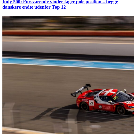
Indy 500: Forsvarende vinder tager pole position – begge
danskere endte udenfor Top 12