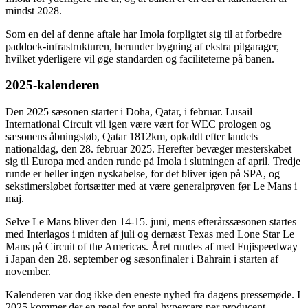
mindst 2028.
Som en del af denne aftale har Imola forpligtet sig til at forbedre
paddock-infrastrukturen, herunder bygning af ekstra pitgarager,
hvilket yderligere vil øge standarden og faciliteterne på banen.
2025-kalenderen
Den 2025 sæsonen starter i Doha, Qatar, i februar. Lusail
International Circuit vil igen være vært for WEC prologen og
sæsonens åbningsløb, Qatar 1812km, opkaldt efter landets
nationaldag, den 28. februar 2025. Herefter bevæger mesterskabet
sig til Europa med anden runde på Imola i slutningen af april. Tredje
runde er heller ingen nyskabelse, for det bliver igen på SPA, og
sekstimersløbet fortsætter med at være generalprøven før Le Mans i
maj.
Selve Le Mans bliver den 14-15. juni, mens efterårssæsonen startes
med Interlagos i midten af juli og dernæst Texas med Lone Star Le
Mans på Circuit of the Americas. Året rundes af med Fujispeedway
i Japan den 28. september og sæsonfinaler i Bahrain i starten af
november.
Kalenderen var dog ikke den eneste nyhed fra dagens pressemøde. I
2025 kommer der en regel for antal hypercars per producent,