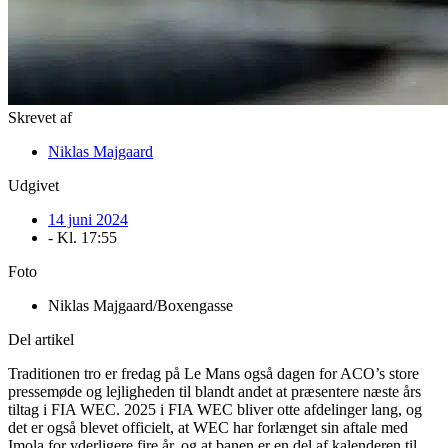
Skrevet af
Niklas Majgaard
Udgivet
14 juni 2024
- Kl.
17:55
Foto
Niklas Majgaard/Boxengasse
Del artikel
Traditionen tro er fredag på Le Mans også dagen for ACO’s store
pressemøde og lejligheden til blandt andet at præsentere næste års
tiltag i FIA WEC. 2025 i FIA WEC bliver otte afdelinger lang, og
det er også blevet officielt, at WEC har forlænget sin aftale med
Imola for yderligere fire år, og at banen er en del af kalenderen til