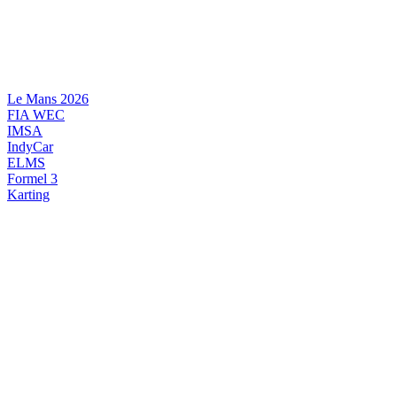
Videre
til
indhold
Le Mans 2026
FIA WEC
IMSA
IndyCar
ELMS
Formel 3
Karting
DANSK MOTORSPORT
INTERNATIONAL MOTORSPORT
ARTIKELSERIER