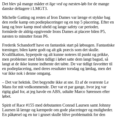
Det blev på mange måder et
lige ved og næsten
-løb for de mange
danske deltagere i LMGT3.
Michelle Gatting og resten af Iron Dames var længe et stykke bag
den reelle kamp om podieplaceringer og en top 5 placering. Efter en
lang og brav kamp mod uheld og lange safety car perioder,
formåede de aldrig-opgivende Irons Dames at placere bilen P5,
næsten to minutter foran P6.
Frederik Schandorff have en fantastisk start på løbsugen. Fantastiske
træninger, bilen kørte godt og alt gik præcis som det skulle.
Kvalifikation, hyperpole og alt kunne noteres til punkt og prikke,
men problemer med bilen tidligt i løbet satte dem langt bagud, så
langt at de ikke kunne indhente det tabte. De var tidligt favoritter til
en podieplacering, med deres resultater torsdag og lørdag, men det
var ikke nok i denne omgang.
– Det var hektisk. Det begyndte ikke at sne. Et af de sværeste Le
Mans for mit vedkommende. Der var et par gange, hvor jeg var
rigtig glad for, at jeg havde en ABS, udtalte Marco Sørensen efter
løbet.
Spirit of Race #155 med debutanten Conrad Laursen samt Johnny
Laursen lå længe og kæmpede om gode placeringer og muligheder.
En påkørsel og en tur i gruset skulle blive problematisk for den