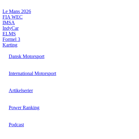
Videre
til
Le Mans 2026
indhold
FIA WEC
IMSA
IndyCar
ELMS
Formel 3
Karting
Dansk Motorsport
International Motorsport
Artikelserier
Power Ranking
Podcast