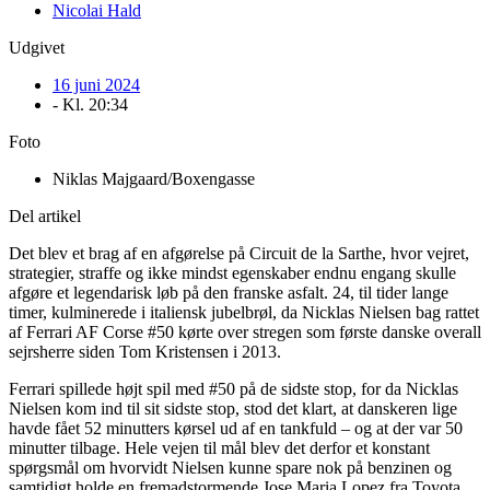
Nicolai Hald
Udgivet
16 juni 2024
- Kl.
20:34
Foto
Niklas Majgaard/Boxengasse
Del artikel
Det blev et brag af en afgørelse på Circuit de la Sarthe, hvor vejret,
strategier, straffe og ikke mindst egenskaber endnu engang skulle
afgøre et legendarisk løb på den franske asfalt. 24, til tider lange
timer, kulminerede i italiensk jubelbrøl, da Nicklas Nielsen bag rattet
af Ferrari AF Corse #50 kørte over stregen som første danske overall
sejrsherre siden Tom Kristensen i 2013.
Ferrari spillede højt spil med #50 på de sidste stop, for da Nicklas
Nielsen kom ind til sit sidste stop, stod det klart, at danskeren lige
havde fået 52 minutters kørsel ud af en tankfuld – og at der var 50
minutter tilbage. Hele vejen til mål blev det derfor et konstant
spørgsmål om hvorvidt Nielsen kunne spare nok på benzinen og
samtidigt holde en fremadstormende Jose Maria Lopez fra Toyota