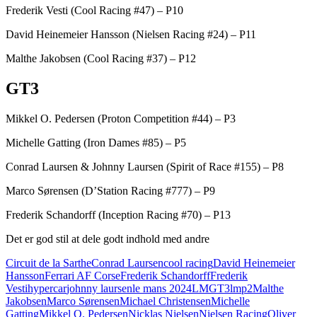
Frederik Vesti (Cool Racing #47) – P10
David Heinemeier Hansson (Nielsen Racing #24) – P11
Malthe Jakobsen (Cool Racing #37) – P12
GT3
Mikkel O. Pedersen (Proton Competition #44) – P3
Michelle Gatting (Iron Dames #85) – P5
Conrad Laursen & Johnny Laursen (Spirit of Race #155) – P8
Marco Sørensen (D’Station Racing #777) – P9
Frederik Schandorff (Inception Racing #70) – P13
Det er god stil at dele godt indhold med andre
Circuit de la Sarthe
Conrad Laursen
cool racing
David Heinemeier
Hansson
Ferrari AF Corse
Frederik Schandorff
Frederik
Vesti
hypercar
johnny laursen
le mans 2024
LMGT3
lmp2
Malthe
Jakobsen
Marco Sørensen
Michael Christensen
Michelle
Gatting
Mikkel O. Pedersen
Nicklas Nielsen
Nielsen Racing
Oliver