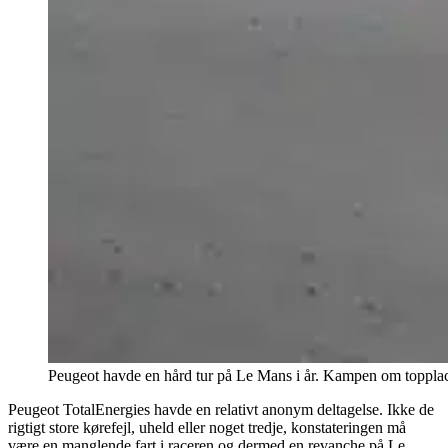
Peugeot havde en hård tur på Le Mans i år. Kampen om topplace
Peugeot TotalEnergies havde en relativt anonym deltagelse. Ikke de
rigtigt store kørefejl, uheld eller noget tredje, konstateringen må
være en manglende fart i raceren og dermed en revanche på Le