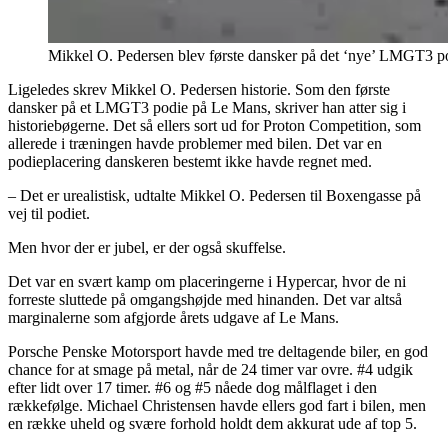
Mikkel O. Pedersen blev første dansker på det ‘nye’ LMGT3 po
Ligeledes skrev Mikkel O. Pedersen historie. Som den første
dansker på et LMGT3 podie på Le Mans, skriver han atter sig i
historiebøgerne. Det så ellers sort ud for Proton Competition, som
allerede i træningen havde problemer med bilen. Det var en
podieplacering danskeren bestemt ikke havde regnet med.
– Det er urealistisk, udtalte Mikkel O. Pedersen til Boxengasse på
vej til podiet.
Men hvor der er jubel, er der også skuffelse.
Det var en svært kamp om placeringerne i Hypercar, hvor de ni
forreste sluttede på omgangshøjde med hinanden. Det var altså
marginalerne som afgjorde årets udgave af Le Mans.
Porsche Penske Motorsport havde med tre deltagende biler, en god
chance for at smage på metal, når de 24 timer var ovre. #4 udgik
efter lidt over 17 timer. #6 og #5 nåede dog målflaget i den
rækkefølge. Michael Christensen havde ellers god fart i bilen, men
en række uheld og svære forhold holdt dem akkurat ude af top 5.