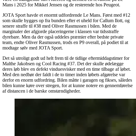
Mans i 2025 for Mikkel Jensen og de resterende hos Peugeot.
JOTA Sport havde et enormt udfordrende Le Mans. Først med #12
som skulle bygges op fra bunden efter et uheld for Callum Ilott, og
senere straffe til #38 med Oliver Rasmussen i bilen. Med de
marginaler der afgjorde placeringerne i klassen var tidsstraffe
dyrebare. Men da der også uddeles præmier efter bedste private
team, endte Oliver Rasmussen, trods en P9 overall, på podiet til at
modtage sølv med JOTA Sport.
Det så utroligt godt ud helt frem til de tidlige eftermiddagstimer for
Malthe Jakobsen og Cool Racing #37. Det der skulle ødelægge
deres løb blev en defekt vinduesvisker med en time tilbage af løbet.
Med den nedbør der faldt i de to timer inden løbets afgørelse var
derfor en enorm udfordring. Bilen måtte i garagen og fikses, således
bilen kunne køre over stregen, for at kunne notere en gennemførelse
af distancen i de barske omstændigheder.