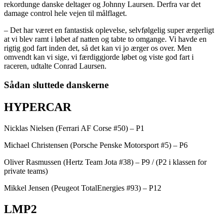
rekordunge danske deltager og Johnny Laursen. Derfra var det
damage control hele vejen til målflaget.
– Det har været en fantastisk oplevelse, selvfølgelig super ærgerligt
at vi blev ramt i løbet af natten og tabte to omgange. Vi havde en
rigtig god fart inden det, så det kan vi jo ærger os over. Men
omvendt kan vi sige, vi færdiggjorde løbet og viste god fart i
raceren, udtalte Conrad Laursen.
Sådan sluttede danskerne
HYPERCAR
Nicklas Nielsen (Ferrari AF Corse #50) – P1
Michael Christensen (Porsche Penske Motorsport #5) – P6
Oliver Rasmussen (Hertz Team Jota #38) – P9 / (P2 i klassen for
private teams)
Mikkel Jensen (Peugeot TotalEnergies #93) – P12
LMP2