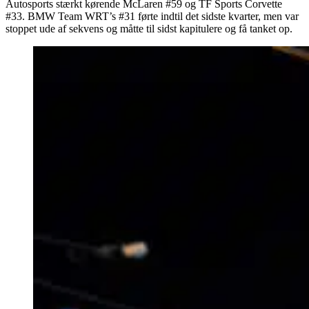
Autosports stærkt kørende McLaren #59 og TF Sports Corvette
#33. BMW Team WRT’s #31 førte indtil det sidste kvarter, men var
stoppet ude af sekvens og måtte til sidst kapitulere og få tanket op.