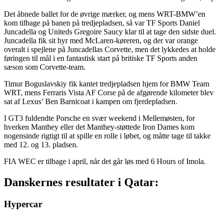
Det åbnede ballet for de øvrige mærker, og mens WRT-BMW’en
kom tilbage på banen på tredjepladsen, så var TF Sports Daniel
Juncadella og Uniteds Gregoire Saucy klar til at tage den sidste duel.
Juncadella fik sit hyr med McLaren-køreren, og der var orange
overalt i spejlene på Juncadellas Corvette, men det lykkedes at holde
føringen til mål i en fantastisk start på britiske TF Sports anden
sæson som Corvette-team.
Timur Boguslavskiy fik kantet tredjepladsen hjem for BMW Team
WRT, mens Ferraris Vista AF Corse på de afgørende kilometer blev
sat af Lexus’ Ben Barnicoat i kampen om fjerdepladsen.
I GT3 fuldendte Porsche en svær weekend i Mellemøsten, for
hverken Manthey eller det Manthey-støttede Iron Dames kom
nogensinde rigtigt til at spille en rolle i løbet, og måtte tage til takke
med 12. og 13. pladsen.
FIA WEC er tilbage i april, når det går løs med 6 Hours of Imola.
Danskernes resultater i Qatar:
Hypercar