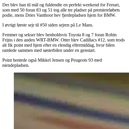
Der blev han til mål og fuldendte en perfekt weekend for Ferrari,
som med 50 foran 83 og 51 tog alle tre pladser på premiereløbets
podie, mens Dries Vanthoor hev fjerdepladsen hjem for BMW.
I øvrigt første sejr til #50 siden sejren på Le Mans.
Femmer og sekser blev henholdsvis Toyota 8 og 7 foran Robin
Frijns i den anden WRT-BMW. Otter blev Cadillacs #12, som trods
alt fik point med hjem efter en elendig eftermiddag, hvor bilen
ramlede sammen med søsterbilen under en genstart.
Point hentede også Mikkel Jensen og Peugeots 93 med
niendepladsen.