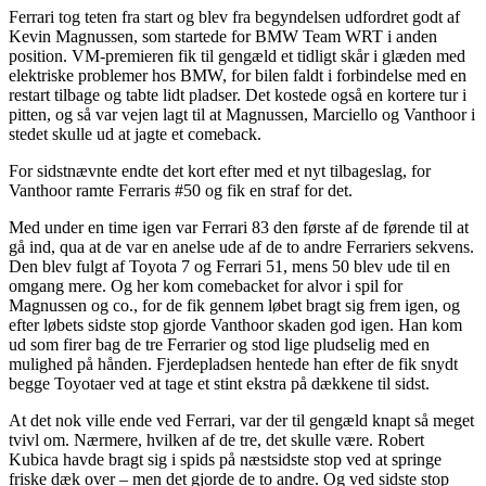
Ferrari tog teten fra start og blev fra begyndelsen udfordret godt af
Kevin Magnussen, som startede for BMW Team WRT i anden
position. VM-premieren fik til gengæld et tidligt skår i glæden med
elektriske problemer hos BMW, for bilen faldt i forbindelse med en
restart tilbage og tabte lidt pladser. Det kostede også en kortere tur i
pitten, og så var vejen lagt til at Magnussen, Marciello og Vanthoor i
stedet skulle ud at jagte et comeback.
For sidstnævnte endte det kort efter med et nyt tilbageslag, for
Vanthoor ramte Ferraris #50 og fik en straf for det.
Med under en time igen var Ferrari 83 den første af de førende til at
gå ind, qua at de var en anelse ude af de to andre Ferrariers sekvens.
Den blev fulgt af Toyota 7 og Ferrari 51, mens 50 blev ude til en
omgang mere. Og her kom comebacket for alvor i spil for
Magnussen og co., for de fik gennem løbet bragt sig frem igen, og
efter løbets sidste stop gjorde Vanthoor skaden god igen. Han kom
ud som firer bag de tre Ferrarier og stod lige pludselig med en
mulighed på hånden. Fjerdepladsen hentede han efter de fik snydt
begge Toyotaer ved at tage et stint ekstra på dækkene til sidst.
At det nok ville ende ved Ferrari, var der til gengæld knapt så meget
tvivl om. Nærmere, hvilken af de tre, det skulle være. Robert
Kubica havde bragt sig i spids på næstsidste stop ved at springe
friske dæk over – men det gjorde de to andre. Og ved sidste stop