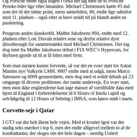
Og Porsche endte også dagen i cirka det lag med de to Porsche
Penske-biler lige efter hinanden. Michael Christensen kørte #5 ind
som tier til det sidste point, mens søsterbilen, #6, endte lige udenfor
med 11. pladsen – også efter at have smidt tid på blandt andet en
punktering.
Peugeots anden danskerbil, Malthe Jakobsens #94, endte med 12.
pladsen efter Loic Duvals relativt sene og derfor relativt dyre
drivethrough for sammenstødet med Michael Christensen. Det tog
dog intet fra Malthe Jakobsens debut i FIA WEC’s Hypercars, for
thyboen gjorde sit til at få bilen med frem.
Som man næsten kunne forvente, så var det en svær start for Aston
Martins nye Valkyrie LMH. #007 endte med at udgå, mens Marco
Sørensen og #009 gennemførte, men dog med et solidt tidstab på 23
omgange til diverse problemer, der ramte undervejs. En svær start,
men mon ikke englænderne kan tage masser af værdifulde data med
hjem til England i forberedelserne til 6 Hours of Imola i april og
selvfølgelig til 12 Hours of Sebring i IMSA, som køres midt i marts.
Corvette-sejr i Qatar
I GT3 var det helt åbent hele vejen. Med et kvarter igen var der
stadig seks mærker i top 6, men det endte alligevel mellem to af de
kombattanter, der sloges om det hele dagen – nemlig United