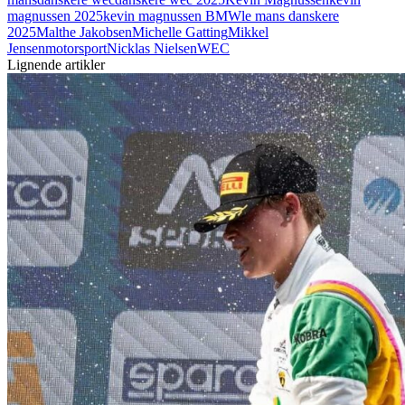
magnussen 2025
kevin magnussen BMW
le mans danskere
2025
Malthe Jakobsen
Michelle Gatting
Mikkel
Jensen
motorsport
Nicklas Nielsen
WEC
Lignende artikler