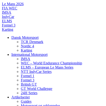
Videre
Le Mans 2026
til
FIA WEC
indhold
IMSA
IndyCar
ELMS
Formel 3
Karting
Dansk Motorsport
TCR Denmark
Nordic 4
Karting
International Motorsport
IMSA
WEC – World Endurance Championship
ELMS – European Le Mans Series
NTT IndyCar Series
Formel 1
Formel 3
British GT
GT World Challenge
24H Series
Artikelserier
Guides
Motorsport og uddannelse