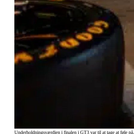
Underholdningsværdien i finalen i GT3 var til at tage at føle p