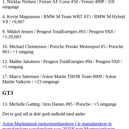
1. Nicklas Nielsen / Ferrari AF Corse #50 / Ferrari 499P / 318
omgange
4. Kevin Magnussen / BMW M Team WRT #15 / BMW M Hybrid
V8 / +9,907
9. Mikkel Jensen / Peugeot TotalEnergies #93 / Peugeot 9X8 /
+1:29,683
10. Michael Christensen / Porsche Penske Motorsport #5 / Porsche
963 / +1 omgang
12. Malthe Jakobsen / Peugeot TotalEnergies #94 / Peugeot 9X8 /
+1 omgang
17. Marco Sørensen / Aston Martin THOR Team #009 / Aston
Martin Valkyrie / +23 omgange
GT3
13. Michelle Gatting / Iron Dames #85 / Porsche / +5 omgange
Det er god stil at dele godt indhold med andre
Aston Martin
dansk motorsport
danskere i le mans
danskere le
mans
danskere wec
danskere wec 2025
Kevin Magnussen
kevin