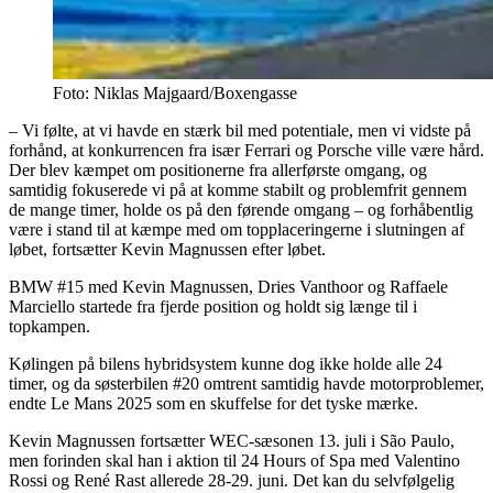
Foto: Niklas Majgaard/Boxengasse
– Vi følte, at vi havde en stærk bil med potentiale, men vi vidste på
forhånd, at konkurrencen fra især Ferrari og Porsche ville være hård.
Der blev kæmpet om positionerne fra allerførste omgang, og
samtidig fokuserede vi på at komme stabilt og problemfrit gennem
de mange timer, holde os på den førende omgang – og forhåbentlig
være i stand til at kæmpe med om topplaceringerne i slutningen af
løbet, fortsætter Kevin Magnussen efter løbet.
BMW #15 med Kevin Magnussen, Dries Vanthoor og Raffaele
Marciello startede fra fjerde position og holdt sig længe til i
topkampen.
Kølingen på bilens hybridsystem kunne dog ikke holde alle 24
timer, og da søsterbilen #20 omtrent samtidig havde motorproblemer,
endte Le Mans 2025 som en skuffelse for det tyske mærke.
Kevin Magnussen fortsætter WEC-sæsonen 13. juli i São Paulo,
men forinden skal han i aktion til 24 Hours of Spa med Valentino
Rossi og René Rast allerede 28-29. juni. Det kan du selvfølgelig