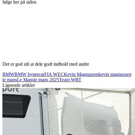
følge her på siden.
Det er god stil at dele godt indhold med andre
BMW
BMW hypercar
FIA WEC
Kevin Magnussen
kevin magnussen
le mans
Le Mans
le mans 2025
Team WRT
Lignende artikler