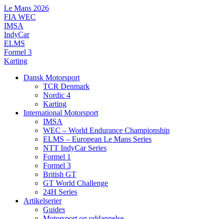
Videre
Le Mans 2026
til
FIA WEC
indhold
IMSA
IndyCar
ELMS
Formel 3
Karting
Dansk Motorsport
TCR Denmark
Nordic 4
Karting
International Motorsport
IMSA
WEC – World Endurance Championship
ELMS – European Le Mans Series
NTT IndyCar Series
Formel 1
Formel 3
British GT
GT World Challenge
24H Series
Artikelserier
Guides
Motorsport og uddannelse