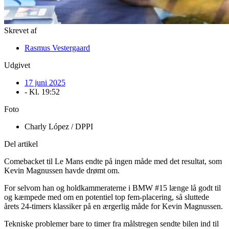
Skrevet af
Rasmus Vestergaard
Udgivet
17 juni 2025
- Kl.
19:52
Foto
Charly López / DPPI
Del artikel
Comebacket til Le Mans endte på ingen måde med det resultat, som
Kevin Magnussen havde drømt om.
For selvom han og holdkammeraterne i BMW #15 længe lå godt til
og kæmpede med om en potentiel top fem-placering, så sluttede
årets 24-timers klassiker på en ærgerlig måde for Kevin Magnussen.
Tekniske problemer bare to timer fra målstregen sendte bilen ind til