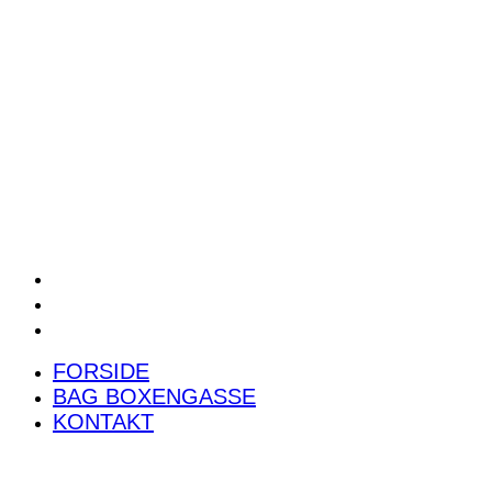
POWER RANKING
PODCAST
PRESSEMEDDELELSER
BILTEST
FORSIDE
BAG BOXENGASSE
KONTAKT
FORSIDE
BAG BOXENGASSE
KONTAKT