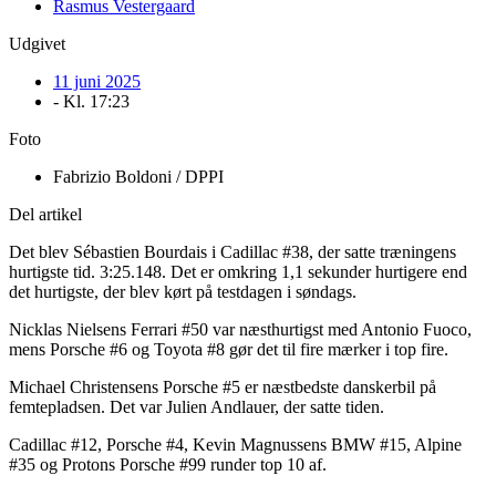
Rasmus Vestergaard
Udgivet
11 juni 2025
- Kl.
17:23
Foto
Fabrizio Boldoni / DPPI
Del artikel
Det blev Sébastien Bourdais i Cadillac #38, der satte træningens
hurtigste tid. 3:25.148. Det er omkring 1,1 sekunder hurtigere end
det hurtigste, der blev kørt på testdagen i søndags.
Nicklas Nielsens Ferrari #50 var næsthurtigst med Antonio Fuoco,
mens Porsche #6 og Toyota #8 gør det til fire mærker i top fire.
Michael Christensens Porsche #5 er næstbedste danskerbil på
femtepladsen. Det var Julien Andlauer, der satte tiden.
Cadillac #12, Porsche #4, Kevin Magnussens BMW #15, Alpine
#35 og Protons Porsche #99 runder top 10 af.