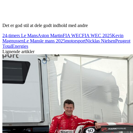
Det er god stil at dele godt indhold med andre
24-timers Le Mans
Aston Martin
FIA WEC
FIA WEC 2025
Kevin
Magnussen
Le Mans
le mans 2025
motorsport
Nicklas Nielsen
Peugeot
TotalEnergies
Lignende artikler