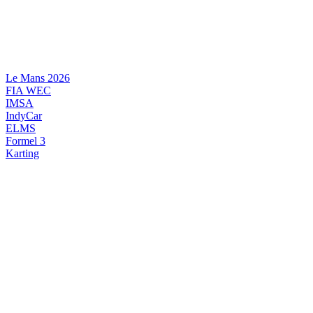
Videre
til
indhold
Le Mans 2026
FIA WEC
IMSA
IndyCar
ELMS
Formel 3
Karting
DANSK MOTORSPORT
INTERNATIONAL MOTORSPORT
ARTIKELSERIER