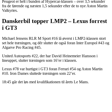
Peugeot er helt i bunden af Hypercar-klassen – over 3,5 sekunder
fra de førende og næsten 1,5 sekunder efter de to nye Aston Martin
Valkyries.
Danskerbil topper LMP2 – Lexus forrest
i GT3
Michael Jensens RLR M Sport #16 lå øverst i LMP2-klassen stort
set hele træningen, og dér slutter de også foran Inter Europol #43 og
Algarve Pro Racing #45.
United Autosports #22, der har David Heinemeier Hansson i
lineuppet, slutter træningen som 16’er i klassen.
Lexus #78 var hurtigst i GT3 foran Ferrari #54 og Aston Martin
#10. Iron Dames sluttede træningen som 22’er.
18:45 går det løs med kvalifikationen til årets Le Mans.