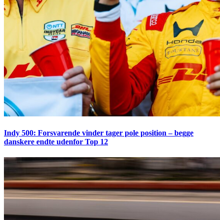
Indy 500: Forsvarende vinder tager pole position – begge
danskere endte udenfor Top 12