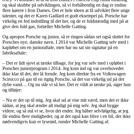
og skal skubbe på udviklingen, så vi forhåbentlig en dag er endnu
flere kørere i Iron Dames. Det er hele ideen at få udviklet flere unge
talenter, og det er Karen Gaillard et godt eksempel på. Porsche har
virkelig en fed indstilling til det her, og de er fuldstændig med på at
give den fuld gas, fortæller Michelle Gatting.
Og apropos Porsche og junior, så er ringen sådan set også sluttet for
Porsches nye, danske navn. I 2014 var Michelle Gatting selv med i
kapløbet om en junioraftale, men har nu sat sin signatur på en
fabriksaftale:
– Det er lidt sjovt at tænke tilbage, for jeg var selv med i opløbet i
Porsches juniorprogram i 2014. Jeg kom ind og var overhovedet
ikke klar til det, der lå forude. Jeg kom direkte fra en Volkswagen
Scirocco på gas til en rigtig Porsche, så det var virkelig ud på det
dybe vand… Og nu står vi så her. Det er vildt at tænke på, siger hun
og tilføjer:
– Nu er det op til mig. Jeg skal ud at vise mit værd, men det er ikke
sådan, at jeg skal ændre alt muligt på mig selv. Jeg skal bygge
videre, og så må vi se, hvor det ender. Jeg håber selvfølgelig, at jeg
får endnu flere muligheder, og at det også kan blive i en bil, der ikke
nødvendigvis kun er lyserød, runder Michelle Gatting af.