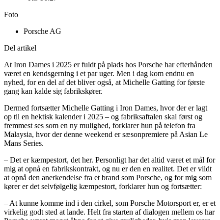
Foto
Porsche AG
Del artikel
At Iron Dames i 2025 er fuldt på plads hos Porsche har efterhånden
været en kendsgerning i et par uger. Men i dag kom endnu en
nyhed, for en del af det bliver også, at Michelle Gatting for første
gang kan kalde sig fabrikskører.
Dermed fortsætter Michelle Gatting i Iron Dames, hvor der er lagt
op til en hektisk kalender i 2025 – og fabriksaftalen skal først og
fremmest ses som en ny mulighed, forklarer hun på telefon fra
Malaysia, hvor der denne weekend er sæsonpremiere på Asian Le
Mans Series.
– Det er kæmpestort, det her. Personligt har det altid været et mål for
mig at opnå en fabrikskontrakt, og nu er den en realitet. Det er vildt
at opnå den anerkendelse fra et brand som Porsche, og for mig som
kører er det selvfølgelig kæmpestort, forklarer hun og fortsætter:
– At kunne komme ind i den cirkel, som Porsche Motorsport er, er et
virkelig godt sted at lande. Helt fra starten af dialogen mellem os har