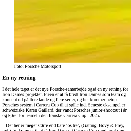
Foto: Porsche Motorsport
En ny retning
I det hele taget er det nye Porsche-samarbejde også en ny retning for
Iron Dames-projektet. Ideen er at få bredt Iron Dames som team og
koncept ud på flere lande og flere serier, og her kommer netop
Porsches system i Carrera Cup til at spille ind. Seneste eksempel er
schweiziske Karen Gaillard, der vandt Porsches junior-shootout i år
og kører for teamet i den franske Carrera Cup i 2025.
– Det her er meget større end bare ‘os tre’, (Gatting, Bovy & Frey,
red.). Vi kommer til at få Iron Dames i Carrera Cup rundt omkring