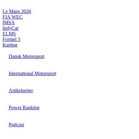
Videre
til
Le Mans 2026
indhold
FIA WEC
IMSA
IndyCar
ELMS
Formel 3
Karting
Dansk Motorsport
International Motorsport
Artikelserier
Power Ranking
Podcast