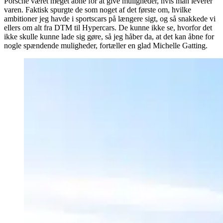
Porsche været meget åbne for at give muligheder, hvis man leverer
varen. Faktisk spurgte de som noget af det første om, hvilke
ambitioner jeg havde i sportscars på længere sigt, og så snakkede vi
ellers om alt fra DTM til Hypercars. De kunne ikke se, hvorfor det
ikke skulle kunne lade sig gøre, så jeg håber da, at det kan åbne for
nogle spændende muligheder, fortæller en glad Michelle Gatting.