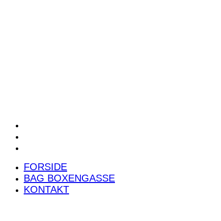
POWER RANKING
PODCAST
PRESSEMEDDELELSER
BILTEST
FORSIDE
BAG BOXENGASSE
KONTAKT
FORSIDE
BAG BOXENGASSE
KONTAKT