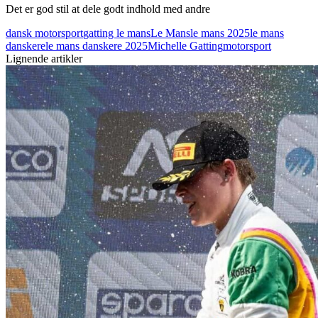
Det er god stil at dele godt indhold med andre
dansk motorsport
gatting le mans
Le Mans
le mans 2025
le mans
danskere
le mans danskere 2025
Michelle Gatting
motorsport
Lignende artikler