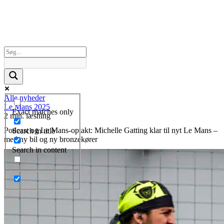
Alle nyheder
Le Mans 2025
Exact matches only
2 min. læsning
Podcast og Le Mans-optakt: Michelle Gatting klar til nyt Le Mans –
Search in title
med ny bil og ny bronzekører
Search in content