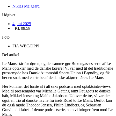
Niklas Majgaard
Udgivet
4 juni 2025
- Kl.
08:58
Foto
FIA WEC/DPPI
Del artikel
Le Mans står for døren, og det samme gør Boxengasses serie af Le
Mans-optakter med de danske kørere! Vi var med til det traditionelle
pressemøde hos Dansk Automobil Sports Union i Brøndby, og fik
her en snak med en stribe af de danske aktører i årets Le Mans.
Her kommer det første af i alt seks podcasts med optaktsinterviews.
Med til pressemødet var Michelle Gatting samt Peugeots to danske
håb, Mikkel Jensen og Malthe Jakobsen. Udover de tre, så var der
også en trio af danske navne fra årets Road to Le Mans. Derfor kan
du også møde Theodor Jensen, Philip Lindberg og Sebastian
Gravlund i løbet af denne podcastserie, som vi bringer frem mod Le
Mans.