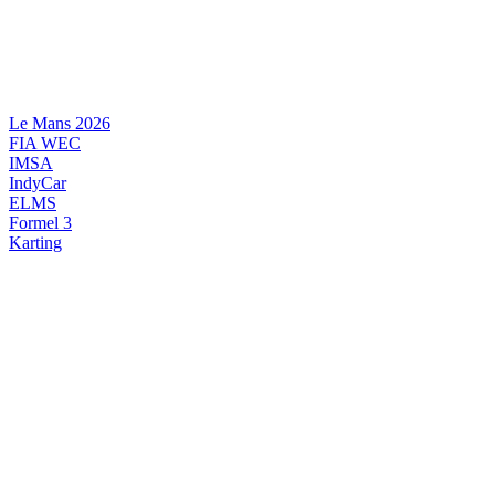
Videre
til
indhold
Le Mans 2026
FIA WEC
IMSA
IndyCar
ELMS
Formel 3
Karting
DANSK MOTORSPORT
INTERNATIONAL MOTORSPORT
ARTIKELSERIER