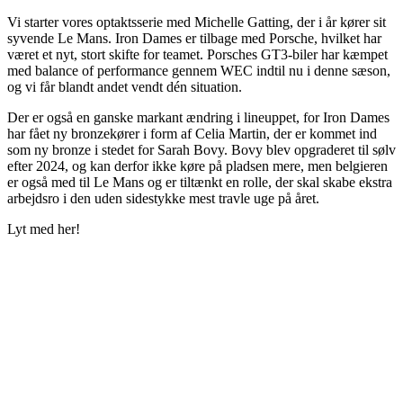
Vi starter vores optaktsserie med Michelle Gatting, der i år kører sit
syvende Le Mans. Iron Dames er tilbage med Porsche, hvilket har
været et nyt, stort skifte for teamet. Porsches GT3-biler har kæmpet
med balance of performance gennem WEC indtil nu i denne sæson,
og vi får blandt andet vendt dén situation.
Der er også en ganske markant ændring i lineuppet, for Iron Dames
har fået ny bronzekører i form af Celia Martin, der er kommet ind
som ny bronze i stedet for Sarah Bovy. Bovy blev opgraderet til sølv
efter 2024, og kan derfor ikke køre på pladsen mere, men belgieren
er også med til Le Mans og er tiltænkt en rolle, der skal skabe ekstra
arbejdsro i den uden sidestykke mest travle uge på året.
Lyt med her!