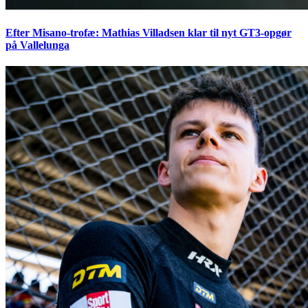
Efter Misano-trofæ: Mathias Villadsen klar til nyt GT3-opgør
på Vallelunga