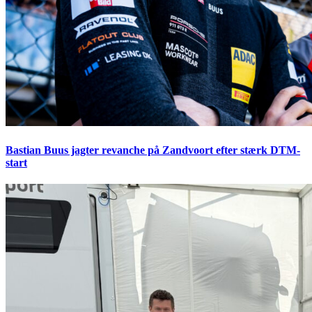
Bastian Buus jagter revanche på Zandvoort efter stærk DTM-
start