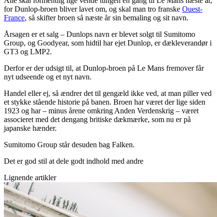
Alle skal formentlig lige vende tungen en gang til Le Mans næste år,
for Dunlop-broen bliver lavet om, og skal man tro franske
Ouest-
France
, så skifter broen så næste år sin bemaling og sit navn.
Årsagen er et salg – Dunlops navn er blevet solgt til Sumitomo
Group, og Goodyear, som hidtil har ejet Dunlop, er dækleverandør i
GT3 og LMP2.
Derfor er der udsigt til, at Dunlop-broen på Le Mans fremover får
nyt udseende og et nyt navn.
Handel eller ej, så ændrer det til gengæld ikke ved, at man piller ved
et stykke stående historie på banen. Broen har været der lige siden
1923 og har – minus årene omkring Anden Verdenskrig – været
associeret med det dengang britiske dækmærke, som nu er på
japanske hænder.
Sumitomo Group står desuden bag Falken.
Det er god stil at dele godt indhold med andre
Lignende artikler