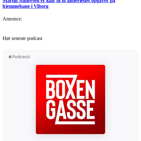
Martin Andersen er klar til to anderledes opgaver på
hjemmebane i Viborg
Annonce:
Hør seneste podcast