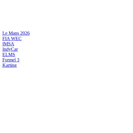
Videre
til
indhold
Le Mans 2026
FIA WEC
IMSA
IndyCar
ELMS
Formel 3
Karting
DANSK MOTORSPORT
INTERNATIONAL MOTORSPORT
ARTIKELSERIER