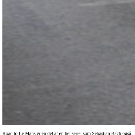
Road to Le Mans er en del af en hel serie, som Sebastian Bach også