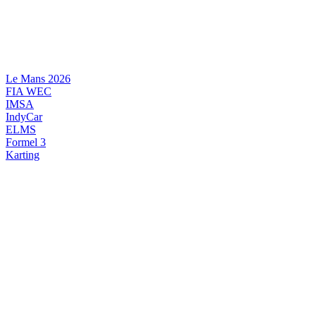
Videre
til
indhold
Le Mans 2026
FIA WEC
IMSA
IndyCar
ELMS
Formel 3
Karting
DANSK MOTORSPORT
INTERNATIONAL MOTORSPORT
ARTIKELSERIER