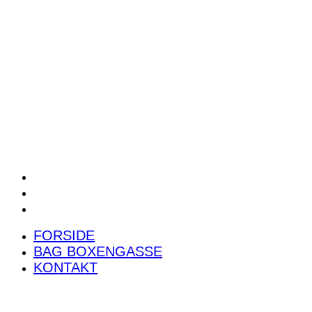
POWER RANKING
PODCAST
PRESSEMEDDELELSER
BILTEST
FORSIDE
BAG BOXENGASSE
KONTAKT
FORSIDE
BAG BOXENGASSE
KONTAKT