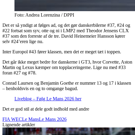
Foto: Andrea Lorenzina / DPPI
Det er så yndigt at følges ad, og det gør danskerbilerne #37, #24 og
#22 fortsat som syv, otte og ni i LMP2 med Theodor Jensens CLX
#37 som den forreste af de tre. David Heinemeier Hansson kører
selv #24’eren lige nu.
Inter Europol #43 fører klassen, men det er meget tæt i toppen.
Det går ikke meget bedre for danskerne i GT3, hvor Corvette, Aston
Martin og Lexus kæmper om topplaceringerne. Lige nu med #33
foran #27 og #78.
Conrad Laursen og Benjamin Goethe er nummer 13 og 17 i klassen
– henholdsvis en og to omgange bagud.
Liveblog – Følg Le Mans 2026 her
Det er god stil at dele godt indhold med andre
FIA WEC
Le Mans
Le Mans 2026
Lignende artikler