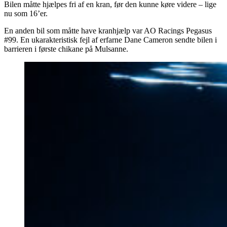
Bilen måtte hjælpes fri af en kran, før den kunne køre videre – lige
nu som 16’er.
En anden bil som måtte have kranhjælp var AO Racings Pegasus
#99. En ukarakteristisk fejl af erfarne Dane Cameron sendte bilen i
barrieren i første chikane på Mulsanne.