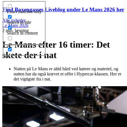
Find Boxengasses
Liveblog
under Le Mans 2026 her
Exact matches only
Alle nyheder
Search in title
Le Mans 2026
2 min. læsning
Search in content
Le Mans efter 16 timer: Det
skete der i nat
Natten på Le Mans er altid hård ved kørere og materiel, og
natten har da også krævet et offer i Hypercar-klassen. Her er
det vigtigste fra i nat.