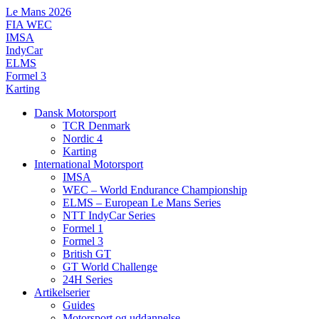
Videre
Le Mans 2026
til
FIA WEC
indhold
IMSA
IndyCar
ELMS
Formel 3
Karting
Dansk Motorsport
TCR Denmark
Nordic 4
Karting
International Motorsport
IMSA
WEC – World Endurance Championship
ELMS – European Le Mans Series
NTT IndyCar Series
Formel 1
Formel 3
British GT
GT World Challenge
24H Series
Artikelserier
Guides
Motorsport og uddannelse