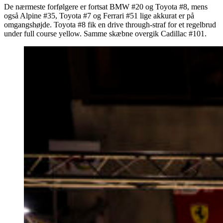
De nærmeste forfølgere er fortsat BMW #20 og Toyota #8, mens
også Alpine #35, Toyota #7 og Ferrari #51 lige akkurat er på
omgangshøjde. Toyota #8 fik en drive through-straf for et regelbrud
under full course yellow. Samme skæbne overgik Cadillac #101.