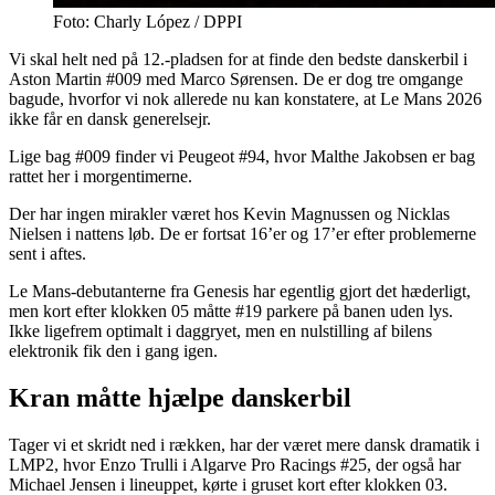
Foto: Charly López / DPPI
Vi skal helt ned på 12.-pladsen for at finde den bedste danskerbil i
Aston Martin #009 med Marco Sørensen. De er dog tre omgange
bagude, hvorfor vi nok allerede nu kan konstatere, at Le Mans 2026
ikke får en dansk generelsejr.
Lige bag #009 finder vi Peugeot #94, hvor Malthe Jakobsen er bag
rattet her i morgentimerne.
Der har ingen mirakler været hos Kevin Magnussen og Nicklas
Nielsen i nattens løb. De er fortsat 16’er og 17’er efter problemerne
sent i aftes.
Le Mans-debutanterne fra Genesis har egentlig gjort det hæderligt,
men kort efter klokken 05 måtte #19 parkere på banen uden lys.
Ikke ligefrem optimalt i daggryet, men en nulstilling af bilens
elektronik fik den i gang igen.
Kran måtte hjælpe danskerbil
Tager vi et skridt ned i rækken, har der været mere dansk dramatik i
LMP2, hvor Enzo Trulli i Algarve Pro Racings #25, der også har
Michael Jensen i lineuppet, kørte i gruset kort efter klokken 03.