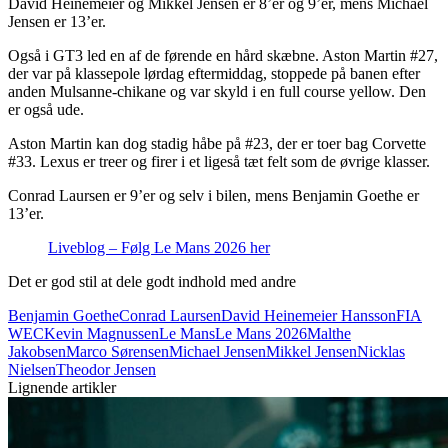
David Heinemeier og Mikkel Jensen er 8’er og 9’er, mens Michael
Jensen er 13’er.
Også i GT3 led en af de førende en hård skæbne. Aston Martin #27,
der var på klassepole lørdag eftermiddag, stoppede på banen efter
anden Mulsanne-chikane og var skyld i en full course yellow. Den
er også ude.
Aston Martin kan dog stadig håbe på #23, der er toer bag Corvette
#33. Lexus er treer og firer i et ligeså tæt felt som de øvrige klasser.
Conrad Laursen er 9’er og selv i bilen, mens Benjamin Goethe er
13’er.
Liveblog – Følg Le Mans 2026 her
Det er god stil at dele godt indhold med andre
Benjamin Goethe
Conrad Laursen
David Heinemeier Hansson
FIA
WEC
Kevin Magnussen
Le Mans
Le Mans 2026
Malthe
Jakobsen
Marco Sørensen
Michael Jensen
Mikkel Jensen
Nicklas
Nielsen
Theodor Jensen
Lignende artikler