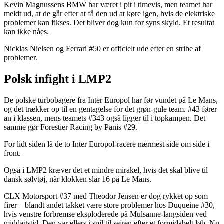
Kevin Magnussens BMW har været i pit i timevis, men teamet har
meldt ud, at de går efter at få den ud at køre igen, hvis de elektriske
problemer kan fikses. Det bliver dog kun for syns skyld. Et resultat
kan ikke nåes.
Nicklas Nielsen og Ferrari #50 er officielt ude efter en stribe af
problemer.
Polsk infight i LMP2
De polske turbobagere fra Inter Europol har før vundet på Le Mans,
og det trækker op til en gentagelse for det grøn-gule team. #43 fører
an i klassen, mens teamets #343 også ligger til i topkampen. Det
samme gør Forestier Racing by Panis #29.
For lidt siden lå de to Inter Europol-racere nærmest side om side i
front.
Også i LMP2 kræver det et mindre mirakel, hvis det skal blive til
dansk sølvtøj, når klokken slår 16 på Le Mans.
CLX Motorsport #37 med Theodor Jensen er dog rykket op som
firer – blandt andet takket være store problemer hos Duqueine #30,
hvis venstre forbremse eksploderede på Mulsanne-langsiden ved
middagstid. Den var ellers i spil til sejren efter et formidabelt løb. Nu