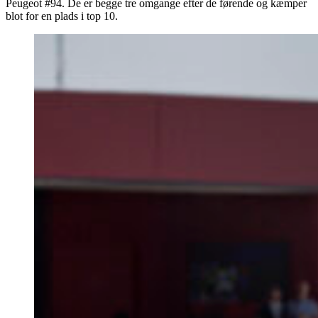
Peugeot #94. De er begge tre omgange efter de førende og kæmper
blot for en plads i top 10.