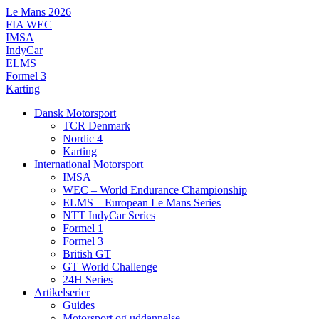
Videre
Le Mans 2026
til
FIA WEC
indhold
IMSA
IndyCar
ELMS
Formel 3
Karting
Dansk Motorsport
TCR Denmark
Nordic 4
Karting
International Motorsport
IMSA
WEC – World Endurance Championship
ELMS – European Le Mans Series
NTT IndyCar Series
Formel 1
Formel 3
British GT
GT World Challenge
24H Series
Artikelserier
Guides
Motorsport og uddannelse