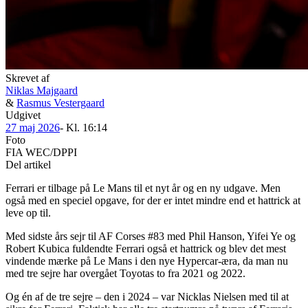
Skrevet af
Niklas Majgaard
&
Rasmus Vestergaard
Udgivet
27 maj 2026
- Kl.
16:14
Foto
FIA WEC/DPPI
Del artikel
Ferrari er tilbage på Le Mans til et nyt år og en ny udgave. Men
også med en speciel opgave, for der er intet mindre end et hattrick at
leve op til.
Med sidste års sejr til AF Corses #83 med Phil Hanson, Yifei Ye og
Robert Kubica fuldendte Ferrari også et hattrick og blev det mest
vindende mærke på Le Mans i den nye Hypercar-æra, da man nu
med tre sejre har overgået Toyotas to fra 2021 og 2022.
Og én af de tre sejre – den i 2024 – var Nicklas Nielsen med til at