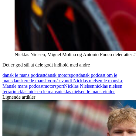
Nicklas Nielsen, Miguel Molina og Antonio Fuoco deler atter 
Det er god stil at dele godt indhold med andre
dansk le mans podcast
dansk motorsport
dansk podcast om le
mans
danskere le mans
hvornår vandt Nicklas nielsen le mans
Le
Mans
le mans podcast
motorsport
Nicklas Nielsen
nicklas nielsen
ferrari
nicklas nielsen le mans
nicklas nielsen le mans vinder
Lignende artikler