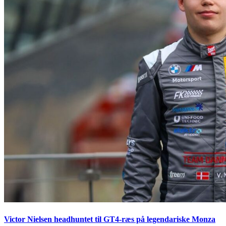
Victor Nielsen headhuntet til GT4-ræs på legendariske Monza