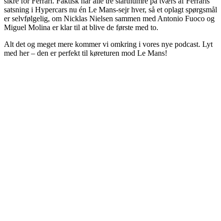
sikre for Ferrari. Faktisk har alle tre startnumre på tværs af Ferraris
satsning i Hypercars nu én Le Mans-sejr hver, så et oplagt spørgsmål
er selvfølgelig, om Nicklas Nielsen sammen med Antonio Fuoco og
Miguel Molina er klar til at blive de første med to.
Alt det og meget mere kommer vi omkring i vores nye podcast. Lyt
med her – den er perfekt til køreturen mod Le Mans!