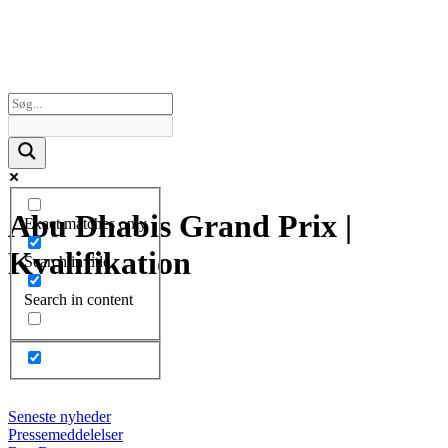
Abu Dhabis Grand Prix |
Exact matches only
Kvalifikation
Search in title
Search in content
Seneste nyheder
Pressemeddelelser