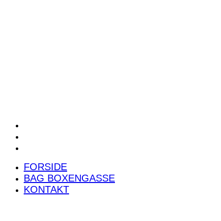
POWER RANKING
PODCAST
PRESSEMEDDELELSER
BILTEST
FORSIDE
BAG BOXENGASSE
KONTAKT
FORSIDE
BAG BOXENGASSE
KONTAKT