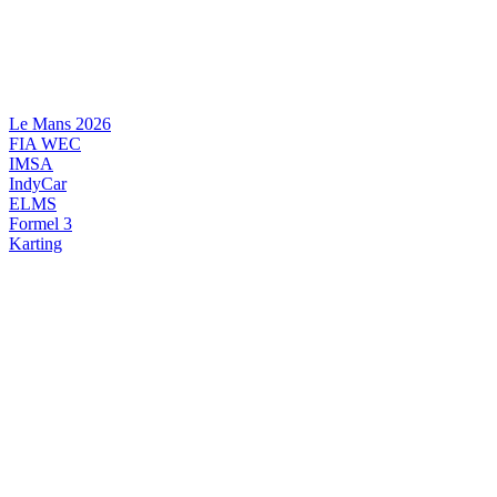
Videre
til
indhold
Le Mans 2026
FIA WEC
IMSA
IndyCar
ELMS
Formel 3
Karting
DANSK MOTORSPORT
INTERNATIONAL MOTORSPORT
ARTIKELSERIER