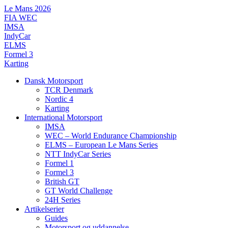
Videre
Le Mans 2026
til
FIA WEC
indhold
IMSA
IndyCar
ELMS
Formel 3
Karting
Dansk Motorsport
TCR Denmark
Nordic 4
Karting
International Motorsport
IMSA
WEC – World Endurance Championship
ELMS – European Le Mans Series
NTT IndyCar Series
Formel 1
Formel 3
British GT
GT World Challenge
24H Series
Artikelserier
Guides
Motorsport og uddannelse