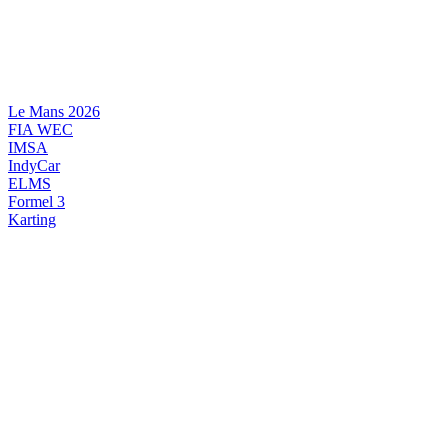
Videre
til
indhold
Le Mans 2026
FIA WEC
IMSA
IndyCar
ELMS
Formel 3
Karting
DANSK MOTORSPORT
INTERNATIONAL MOTORSPORT
ARTIKELSERIER