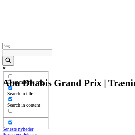
Abu Dhabis Grand Prix | Træni
Exact matches only
Search in title
Search in content
Seneste nyheder
Pressemeddelelser