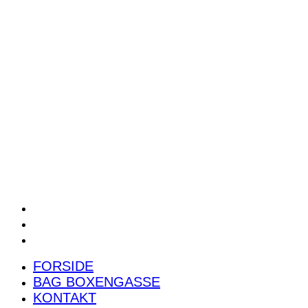
POWER RANKING
PODCAST
PRESSEMEDDELELSER
BILTEST
FORSIDE
BAG BOXENGASSE
KONTAKT
FORSIDE
BAG BOXENGASSE
KONTAKT