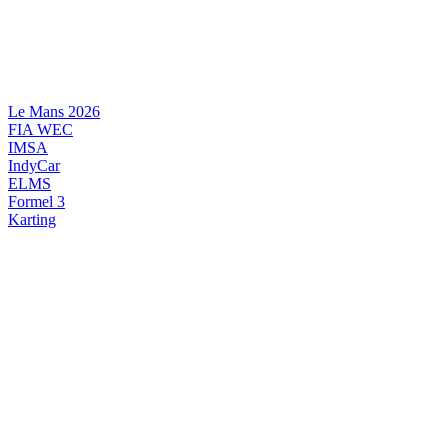
Videre
til
indhold
Le Mans 2026
FIA WEC
IMSA
IndyCar
ELMS
Formel 3
Karting
DANSK MOTORSPORT
INTERNATIONAL MOTORSPORT
ARTIKELSERIER