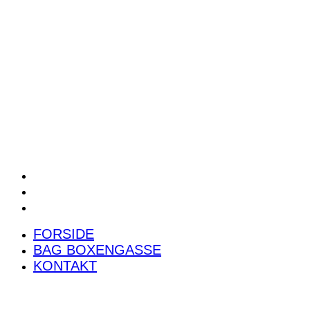
POWER RANKING
PODCAST
PRESSEMEDDELELSER
BILTEST
FORSIDE
BAG BOXENGASSE
KONTAKT
FORSIDE
BAG BOXENGASSE
KONTAKT