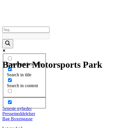
Barber Motorsports Park
Exact matches only
Search in title
Search in content
Seneste nyheder
Pressemeddelelser
Bag Boxengasse