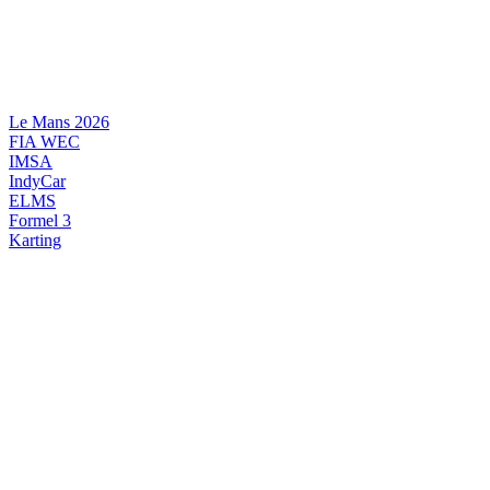
Videre
til
indhold
Le Mans 2026
FIA WEC
IMSA
IndyCar
ELMS
Formel 3
Karting
DANSK MOTORSPORT
INTERNATIONAL MOTORSPORT
ARTIKELSERIER