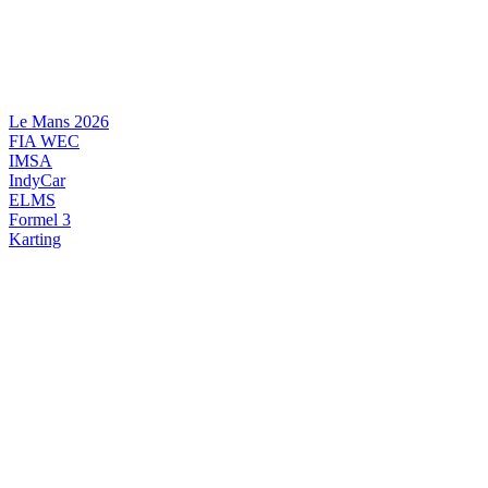
Videre
til
indhold
Le Mans 2026
FIA WEC
IMSA
IndyCar
ELMS
Formel 3
Karting
DANSK MOTORSPORT
INTERNATIONAL MOTORSPORT
ARTIKELSERIER