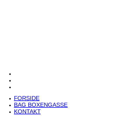
POWER RANKING
PODCAST
PRESSEMEDDELELSER
BILTEST
FORSIDE
BAG BOXENGASSE
KONTAKT
FORSIDE
BAG BOXENGASSE
KONTAKT