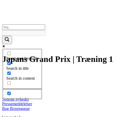
Japans Grand Prix | Træning 1
Exact matches only
Search in title
Search in content
Seneste nyheder
Pressemeddelelser
Bag Boxengasse